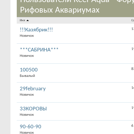
Рифовых Аквариумах
Имя
С
1
!!!Казябрик!!!
Новичок
1
***САБРИНА***
Новичок
8
100500
Бывалый
1
29february
Новичок
1
33КОРОВЫ
Новичок
6
90-60-90
Новичок