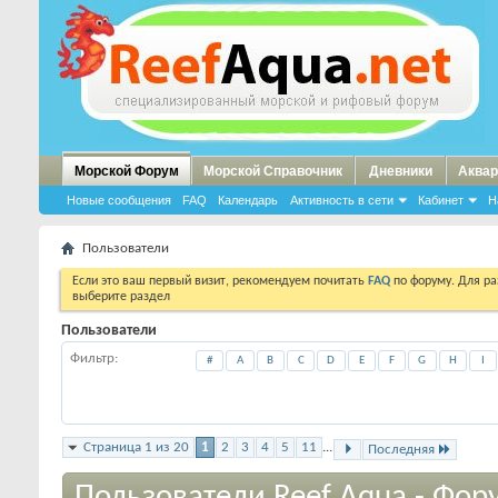
Морской Форум
Морской Справочник
Дневники
Аквар
Новые сообщения
FAQ
Календарь
Активность в сети
Кабинет
Н
Пользователи
Если это ваш первый визит, рекомендуем почитать
FAQ
по форуму. Для р
выберите раздел
Пользователи
Фильтр
#
A
B
C
D
E
F
G
H
I
Страница 1 из 20
1
2
3
4
5
11
...
Последняя
Пользователи Reef Aqua - Фор