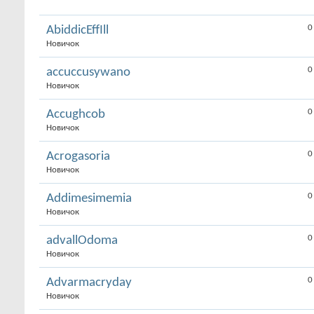
0
AbiddicEffIll
Новичок
0
accuccusywano
Новичок
0
Accughcob
Новичок
0
Acrogasoria
Новичок
0
Addimesimemia
Новичок
0
advallOdoma
Новичок
0
Advarmacryday
Новичок