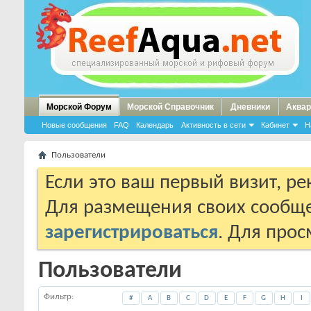
Морской Форум
Морской Справочник
Дневники
Аквар
Новые сообщения
FAQ
Календарь
Активность в сети
Кабинет
Н
Пользователи
Если это ваш первый визит, р
Для размещения своих сообщ
зарегистрироваться
. Для про
Пользователи
Фильтр
#
A
B
C
D
E
F
G
H
I