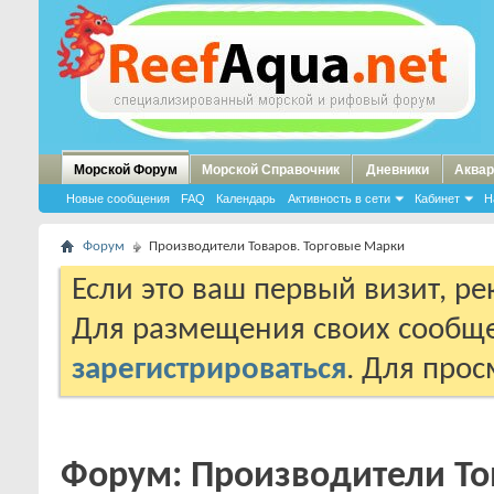
Морской Форум
Морской Справочник
Дневники
Аквар
Новые сообщения
FAQ
Календарь
Активность в сети
Кабинет
Н
Форум
Производители Товаров. Торговые Марки
Если это ваш первый визит, р
Для размещения своих сообщ
зарегистрироваться
. Для про
Форум:
Производители То