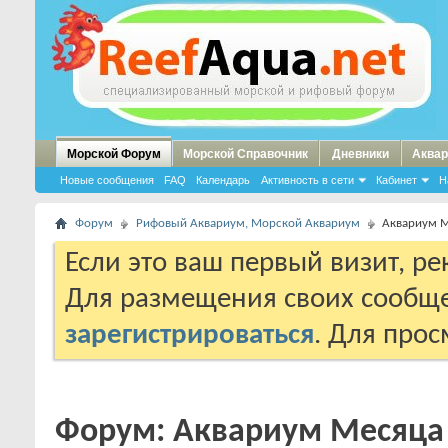
Морской Форум
Морской Справочник
Дневники
Аквар
Новые сообщения
FAQ
Календарь
Активность в сети
Кабинет
Н
Форум
Рифовый Аквариум, Морской Аквариум
Аквариум 
Если это ваш первый визит, р
Для размещения своих сообщ
зарегистрироваться
. Для про
Форум:
Аквариум Месяца