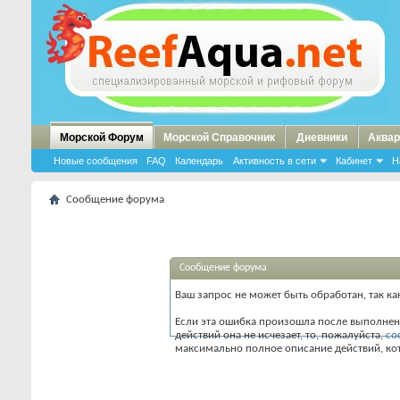
Морской Форум
Морской Справочник
Дневники
Аквар
Новые сообщения
FAQ
Календарь
Активность в сети
Кабинет
Н
Сообщение форума
Сообщение форума
Ваш запрос не может быть обработан, так к
Если эта ошибка произошла после выполнен
действий она не исчезает, то, пожалуйста,
со
максимально полное описание действий, ко