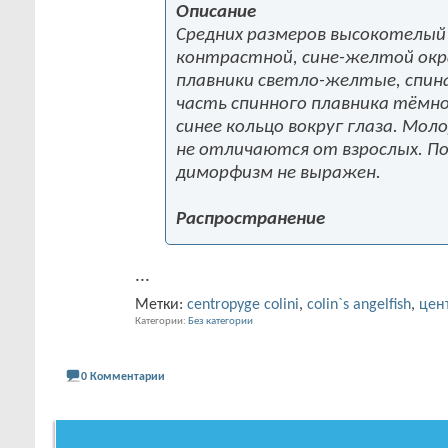
Описание
Средних размеров высокотелый
контрастной, сине-желтой окра
плавники светло-желтые, спин
часть спинного плавника тёмно
синее кольцо вокруг глаза. Мол
не отличаются от взрослых. П
диморфизм не выражен.
Распространение
...
Метки:
centropyge colini
,
colin`s angelfish
,
цен
Категории
Без категории
0 Комментарии