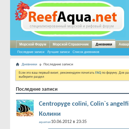
Морской Форум
Морской Справочник
Дневники
Аквар
Последние записи
Лучшие записи
Список дневников
Дневники
Последние записи
Если это ваш первый визит, рекомендуем почитать
FAQ
по форуму. Для р
выберите раздел
Последние записи
Centropyge colini, Colin`s angel
Колини
10.06.2012 в 23:35
aquaman