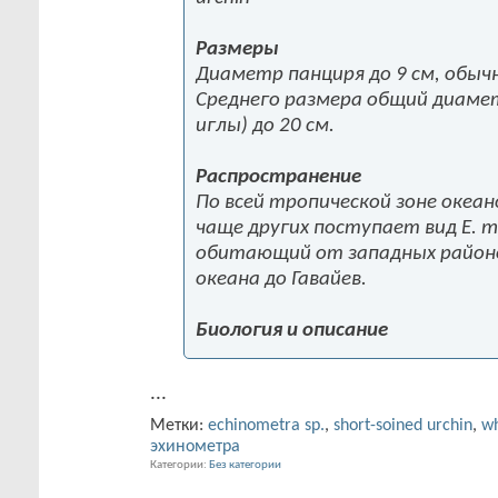
Размеры
Диаметр панциря до 9 см, обыч
Среднего размера общий диаме
иглы) до 20 см.
Распространение
По всей тропической зоне океан
чаще других поступает вид E. m
обитающий от западных район
океана до Гавайев.
Биология и описание
...
Метки:
echinometra sp.
,
short-soined urchin
,
wh
эхинометра
Категории
Без категории