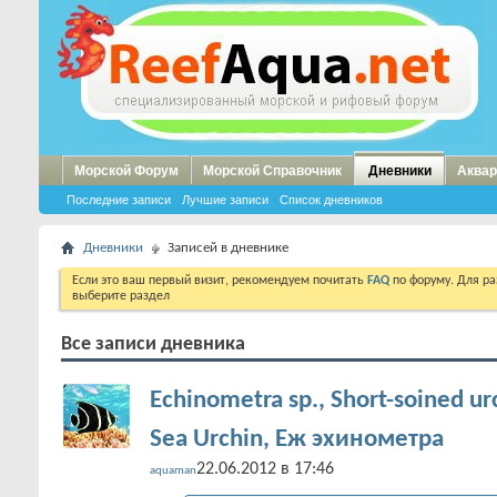
Морской Форум
Морской Справочник
Дневники
Аквар
Последние записи
Лучшие записи
Список дневников
Дневники
Записей в дневнике
Если это ваш первый визит, рекомендуем почитать
FAQ
по форуму. Для р
выберите раздел
Все записи дневника
Echinometra sp., Short-soined ur
Sea Urchin, Еж эхинометра
22.06.2012 в 17:46
aquaman