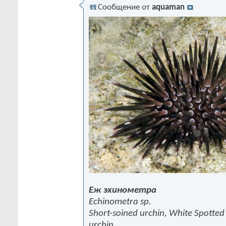
Сообщение от
aquaman
Еж эхинометра
Echinometra sp.
Short-soined urchin, White Spotted
urchin