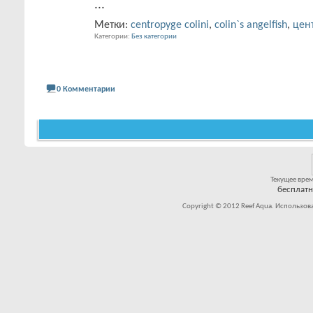
...
Метки:
centropyge colini
,
colin`s angelfish
,
цен
Категории
Без категории
0 Комментарии
Текущее вре
бесплат
Copyright © 2012 Reef Aqua. Использов