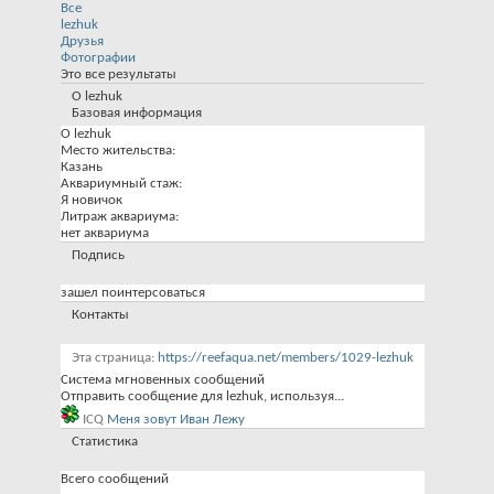
Все
lezhuk
Друзья
Фотографии
Это все результаты
О lezhuk
Базовая информация
О lezhuk
Место жительства:
Казань
Аквариумный стаж:
Я новичок
Литраж аквариума:
нет аквариума
Подпись
зашел поинтерсоваться
Контакты
Эта страница
https://reefaqua.net/members/1029-lezhuk
Система мгновенных сообщений
Отправить сообщение для lezhuk, используя...
ICQ
Меня зовут Иван Лежу
Статистика
Всего сообщений