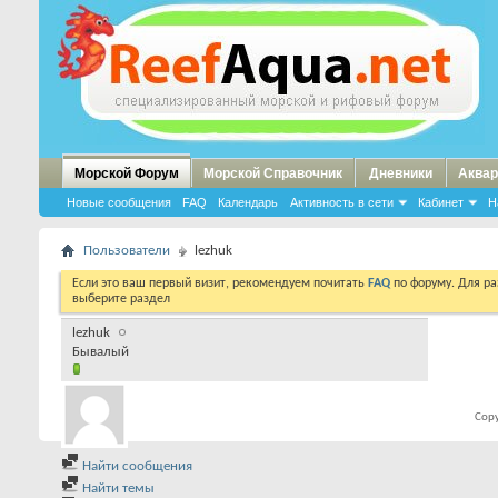
Морской Форум
Морской Справочник
Дневники
Аквар
Новые сообщения
FAQ
Календарь
Активность в сети
Кабинет
Н
Пользователи
lezhuk
Если это ваш первый визит, рекомендуем почитать
FAQ
по форуму. Для р
выберите раздел
lezhuk
Бывалый
Copy
Найти сообщения
Найти темы