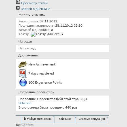
Просмотр статей
Записи в дневнике
Мини-статистика
Регистрация
07.11.2012
Последняя активность
28.11.2012
23:10
Записей в дневнике
0
Аватар
Награды
Нет наград.
Достижения
New Achievement!
7 days registered
100 Experience Points
Последние посетители
Последние 1 посетителя(ей) этой страницы:
NDemon
Эта страница была посещена
440
раз
lezhuk деятельность
Обо мне
Система репутации
Tab Content