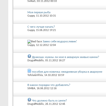
SvilkaS
, 03.11.2012 00:33
Моя первая рыба
Guppy
, 11.10.2012 10:31
С чего лучше начать?
Guppy
, 15.06.2012 19:21
Завео себе водорослевик!
Guppy
, 12.12.2012 12:04
Дракоша: нужны ли мне в аквариум живые камни?
Drago#Nobilis
, 05.11.2012 16:27
пособие для новичка: ежедневная уборка в авариуме
Tofsla&Vifsla
, 14.10.2012 10:59
В каком порядки что добавлять?
SIMBA
, 16.06.2012 12:16
Что должно быть в сампе?
Drago#Nobilis
, 26.11.2012 12:46