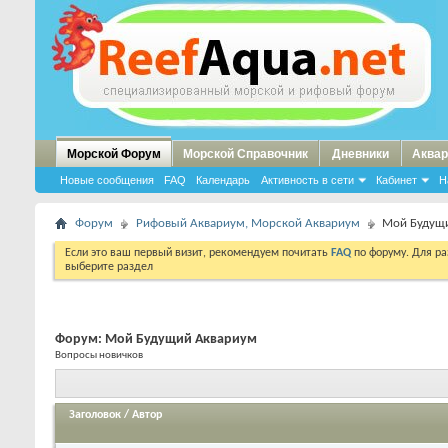
Морской Форум
Морской Справочник
Дневники
Аквар
Новые сообщения
FAQ
Календарь
Активность в сети
Кабинет
Н
Форум
Рифовый Аквариум, Морской Аквариум
Мой Будущ
Если это ваш первый визит, рекомендуем почитать
FAQ
по форуму. Для р
выберите раздел
Форум:
Мой Будущий Аквариум
Вопросы новичков
Заголовок
/
Автор