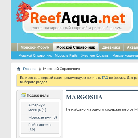
Морской Форум
Морской Справочник
Дневники
Аквар
Морской Справочник
Морские Рыбы
Жесткие Кораллы
Мягкие Кораллы
Главная
Морской Справочник
Если это ваш первый визит, рекомендуем почитать
FAQ
по форуму. Для р
выберите раздел
MARGOSHA
Подразделы
Аквариум
Не найдено ни одного содержимого от M
месяца (1)
Морские ежи (8)
Рыбы ангелы
(39)