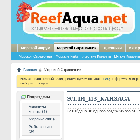
Морской Форум
Морской Справочник
Дневники
Аквар
Морской Справочник
Морские Рыбы
Жесткие Кораллы
Мягкие Кораллы
Главная
Морской Справочник
Если это ваш первый визит, рекомендуем почитать
FAQ
по форуму. Для р
выберите раздел
ЭЛЛИ_ИЗ_КАНЗАСА
Подразделы
Аквариум
Не найдено ни одного содержимого от Э
месяца (1)
Морские ежи (8)
Рыбы ангелы
(39)