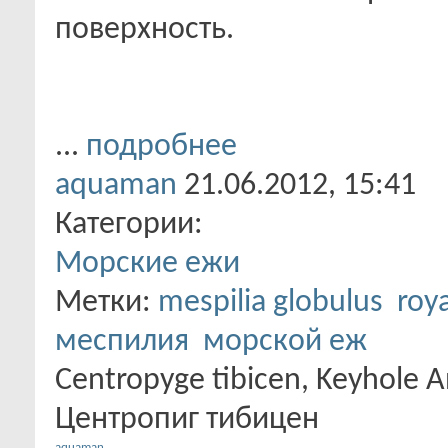
поверхность.
...
подробнее
aquaman
21.06.2012,
15:41
Категории:
Морские ежи
Метки:
mespilia globulus
roya
меспилия
морской еж
Centropyge tibicen, Keyhole An
Центропиг тибицен
aquaman