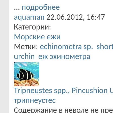
...
подробнее
aquaman
22.06.2012,
16:47
Категории:
Морские ежи
Метки:
echinometra sp.
shor
urchin
еж эхинометра
Tripneustes spp., Pincushion U
трипнеустес
Содержание в неволе не пр