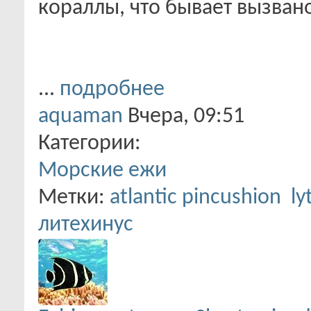
кораллы, что бывает вызван
...
подробнее
aquaman
Вчера,
09:51
Категории:
Морские ежи
Метки:
atlantic pincushion
ly
литехинус