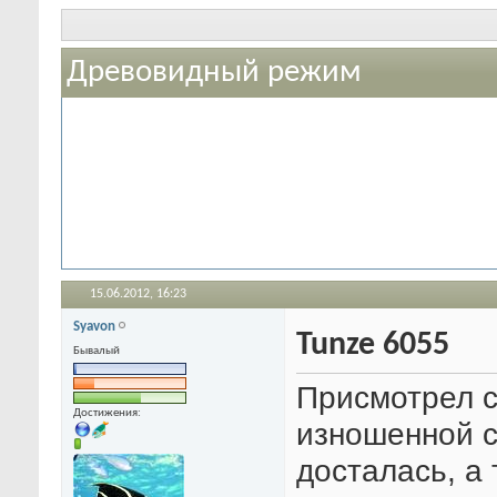
Древовидный режим
15.06.2012,
16:23
Syavon
Tunze 6055
Бывалый
Присмотрел с
Достижения:
изношенной с
досталась, а 