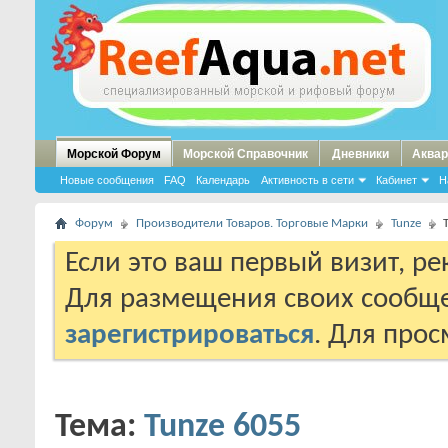
Морской Форум
Морской Справочник
Дневники
Аквар
Новые сообщения
FAQ
Календарь
Активность в сети
Кабинет
Н
Форум
Производители Товаров. Торговые Марки
Tunze
Если это ваш первый визит, р
Для размещения своих сообщ
зарегистрироваться
. Для про
Тема:
Tunze 6055