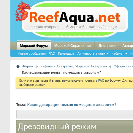
Морской Форум
Морской Справочник
Дневники
Аквар
Новые сообщения
FAQ
Календарь
Активность в сети
Кабинет
Н
Форум
Рифовый Аквариум, Морской Аквариум
Оформлени
Какие декорации нельзя помещать в аквариум?
Если это ваш первый визит, рекомендуем почитать
FAQ
по форуму. Для р
выберите раздел
Тема:
Какие декорации нельзя помещать в аквариум?
Древовидный режим