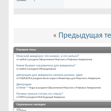
Уровень
1
«
Предыдущая т
Похожие темы
Морской аквариум: что можно, а что нельзя?
от seafish в разделе Оформление Морских и Рифовых Аквариумов
Какие бывают нагреватели для аквариума?
от seafish в разделе Оборудование
декорации для аквариума своими руками, идеи
от M@R@YA в разделе Аксессуары и Инвентарь для Морского Аквариума
Декорации
от Silver***Argus в разделе Оформление Морских и Рифовых Аквариумов
Почему нельзя стучать по стеклу?
от ESPO в разделе Мой Будущий Аквариум
Социальные закладки
Digg