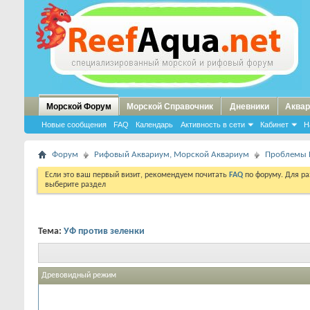
Морской Форум
Морской Справочник
Дневники
Аквар
Новые сообщения
FAQ
Календарь
Активность в сети
Кабинет
Н
Форум
Рифовый Аквариум, Морской Аквариум
Проблемы 
Если это ваш первый визит, рекомендуем почитать
FAQ
по форуму. Для р
выберите раздел
Тема:
УФ против зеленки
Древовидный режим