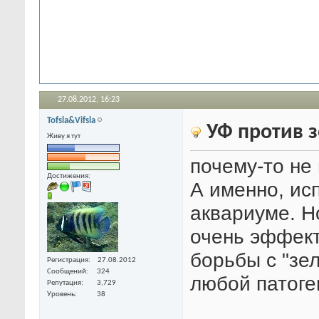
27.08.2012,
16:23
Tofsla&Vifsla
УФ против 
Живу я тут
почему-то не
Достижения:
А именно, ис
аквариуме. Н
очень эффект
борьбы с "зе
Регистрация
27.08.2012
Сообщений
324
любой патоге
Репутация
3,729
Уровень
38