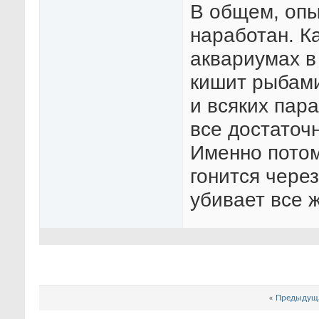
В общем, опы
наработан. К
аквариумах в
кишит рыбами 
и всяких пар
все достаточ
Именно потом
гонится чере
убивает все ж
«
Предыдуща