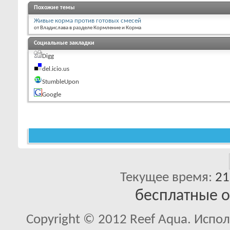
Похожие темы
Живые корма против готовых смесей
от Владислава в разделе Кормление и Корма
Социальные закладки
Digg
del.icio.us
StumbleUpon
Google
Текущее время:
21
бесплатные 
Copyright © 2012 Reef Aqua. Испо