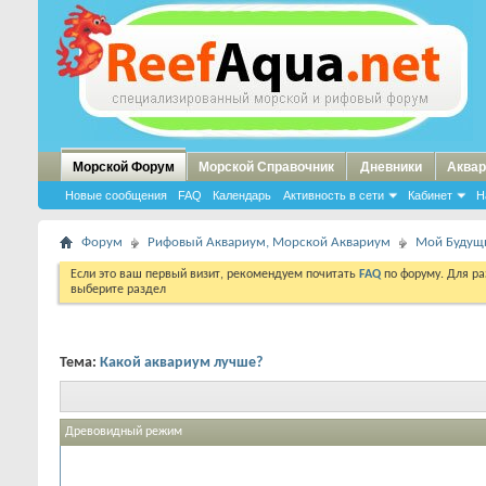
Морской Форум
Морской Справочник
Дневники
Аквар
Новые сообщения
FAQ
Календарь
Активность в сети
Кабинет
Н
Форум
Рифовый Аквариум, Морской Аквариум
Мой Будущ
Если это ваш первый визит, рекомендуем почитать
FAQ
по форуму. Для р
выберите раздел
Тема:
Какой аквариум лучше?
Древовидный режим