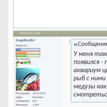
14.01.2013,
13:14
Drago#Nobilis
Сообщени
Живу я тут
У меня так
Достижения:
появился -
аквариум ц
рыб с ними
медузы как
смотретьс
Регистрация
30.10.2012
Адрес
Климовск
Сообщений
244
Репутация
1,344