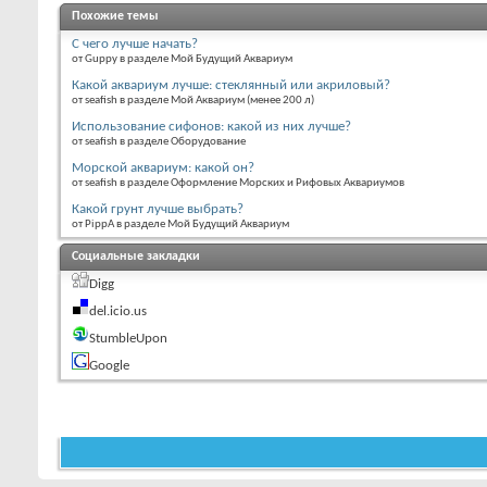
Похожие темы
С чего лучше начать?
от Guppy в разделе Мой Будущий Аквариум
Какой аквариум лучше: стеклянный или акриловый?
от seafish в разделе Мой Аквариум (менее 200 л)
Использование сифонов: какой из них лучше?
от seafish в разделе Оборудование
Морской аквариум: какой он?
от seafish в разделе Оформление Морских и Рифовых Аквариумов
Какой грунт лучше выбрать?
от PippA в разделе Мой Будущий Аквариум
Социальные закладки
Digg
del.icio.us
StumbleUpon
Google