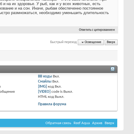
и на их здоровье. У рыб, как и у всех животных, есть
вование и на сон. Иначе, рыбам обеспеченно постоянное
 быстро размножаться, необходимо уменьшить длительность
Ответить с цитированием
Быстрый переход
Освещение
Вверх
BB коды
Вкл.
Смайлы
Вкл.
я
[IMG]
код
Вкл.
ообщения
[VIDEO]
code is
Выкл.
HTML код
Выкл.
Правила форума
Обратная связь
Reef Aqua
Архив
Вверх