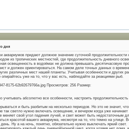
го дня
и аквариумов придают должное значение суточной продолжительности о
одом из тропических местностей, где продолжительность дневного осве
ная освещенность в водоёмах не должна превышать десятичасовую прод
ст и должен ориентироваться. На самом деле точных данных о времени 
других различных мест нашей планеты. Учитывая особенности и других ра
 опирайтесь уже на то, что у вас есть, наблюдайте за реакциями рыб.
о учитывать абсолютно все особенности, настроить продолжительность
рываться и быть разбитым на несколько периодов. Но это не значит, чт
не так светло нужно включать освещение, и вечером когда уже начинае
це меняет свой угол падения лучей, и свет может быть недостаточным д
ься красотой вашего аквариума, несмотря на то, что темно на улице. 
день. Ну а на ночь, понятно, обязательно нужно выключать яркий свет.
имитировать каждый день дневной/ночной цикл, когда хозяев нет дома, 