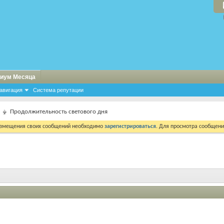
иум Месяца
авигация
Система репутации
Продолжительность светового дня
азмещения своих сообщений необходимо
зарегистрироваться
. Для просмотра сообщен