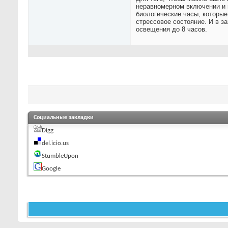
неравномерном включении и в
биологические часы, которые
стрессовое состояние. И в 
освещения до 8 часов.
Социальные закладки
Digg
del.icio.us
StumbleUpon
Google