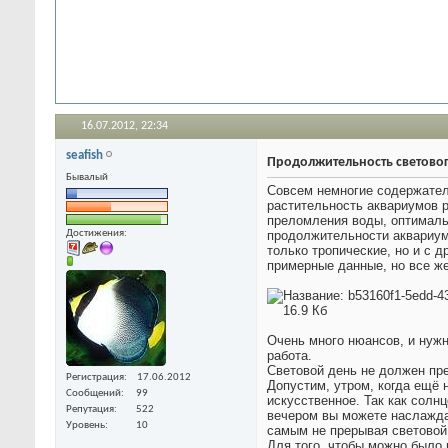
16.07.2012,
22:34
seafish
Продолжительность светово
Бывалый
Совсем немногие содержател
растительность аквариумов р
преломления воды, оптималь
Достижения:
продолжительности аквариуми
только тропические, но и с 
примерные данные, но все же
Очень много нюансов, и нужн
работа.
Световой день не должен пре
Регистрация
17.06.2012
Допустим, утром, когда ещё 
Сообщений
99
искусственное. Так как солн
Репутация
522
вечером вы можете наслаждат
Уровень
10
самым не прерывая световой 
Для того, чтобы можно было 