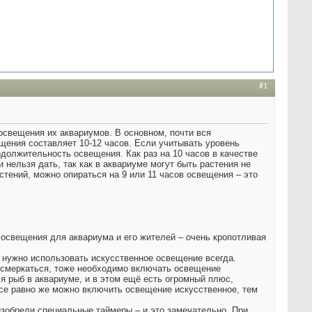
#1
свещения их аквариумов. В основном, почти вся
щения составляет 10-12 часов. Если учитывать уровень
олжительность освещения. Как раз на 10 часов в качестве
нельзя дать, так как в аквариуме могут быть растения не
стений, можно опираться на 9 или 11 часов освещения – это
 освещения для аквариума и его жителей – очень кропотливая
о нужно использовать искусственное освещение всегда.
т смеркаться, тоже необходимо включать освещение
ля рыб в аквариуме, и в этом ещё есть огромный плюс,
Все равно же можно включить освещение искусственное, тем
изобрели специальные таймеры – и это замечательно. При