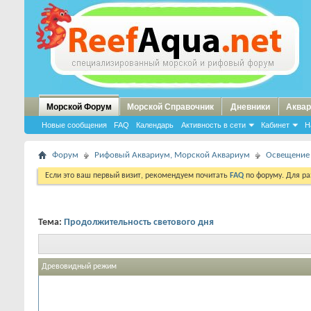
Морской Форум
Морской Справочник
Дневники
Аквар
Новые сообщения
FAQ
Календарь
Активность в сети
Кабинет
Н
Форум
Рифовый Аквариум, Морской Аквариум
Освещение
Если это ваш первый визит, рекомендуем почитать
FAQ
по форуму. Для р
Тема:
Продолжительность светового дня
Древовидный режим