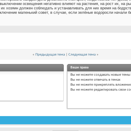
ыключении освещения негативно влияют на растения, на рост их, на рыб 
 их хозяин должен соблюдать и устанавливать для них время на бодрст
заключение маленький совет, в случае, если зелёные водоросли начали
«
Предыдущая тема
|
Следующая тема
»
Ваши права
Вы
не можете
создавать новые темы
Вы
не можете
отвечать в темах
Вы
не можете
прикреплять вложени
Вы
не можете
редактировать свои с