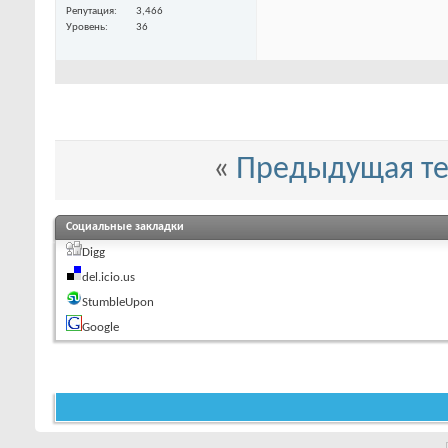
Репутация
3,466
Уровень
36
«
Предыдущая т
Социальные закладки
Digg
del.icio.us
StumbleUpon
Google