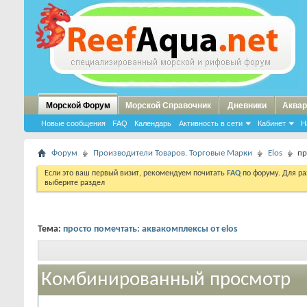
Морской Форум
Морской Справочник
Дневники
Аквар
Новые сообщения
FAQ
Календарь
Активность в сети
Кабинет
Н
Форум
Производители Товаров. Торговые Марки
Elos
пр
Если это ваш первый визит, рекомендуем почитать
FAQ
по форуму. Для р
выберите раздел
Тема:
просто помечтать: аквакомплексы от elos
Комбинированный просмотр