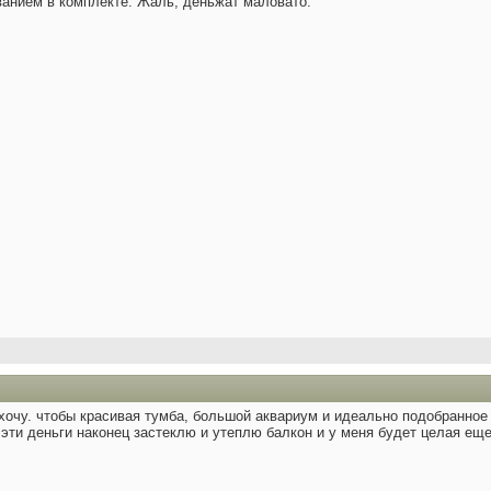
ванием в комплекте. Жаль, деньжат маловато.
 хочу. чтобы красивая тумба, большой аквариум и идеально подобранно
эти деньги наконец застеклю и утеплю балкон и у меня будет целая еще