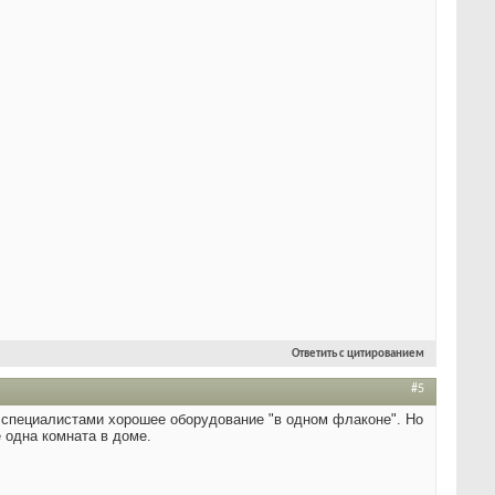
Ответить с цитированием
#5
е специалистами хорошее оборудование "в одном флаконе". Но
 одна комната в доме.