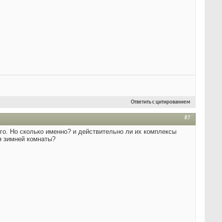
Ответить с цитированием
#7
ого. Но сколько именно? и действительно ли их комплексы
ия зимней комнаты?