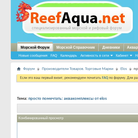
Морской Форум
Морской Справочник
Дневники
Аквар
Новые сообщения
FAQ
Календарь
Активность в сети
Кабинет
Н
Форум
Производители Товаров. Торговые Марки
Elos
пр
Если это ваш первый визит, рекомендуем почитать
FAQ
по форуму. Для р
Тема:
просто помечтать: аквакомплексы от elos
Комбинированный просмотр