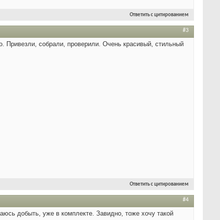
Ответить с цитированием
#3
но. Привезли, собрали, проверили. Очень красивый, стильный
Ответить с цитированием
#4
раюсь добыть, уже в комплекте. Завидно, тоже хочу такой