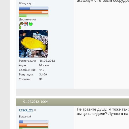
аквариум с готовым оборудо
Живу я тут
Достижения:
Регистрация
15.06.2012
Адрес
Москва
Сообщений
442
Репутация
3,466
Уровень
36
01.09.2012,
10:04
Не травите душу. Я тоже так
Стася_21
вы цены видели? Лучше я на 
Бывалый