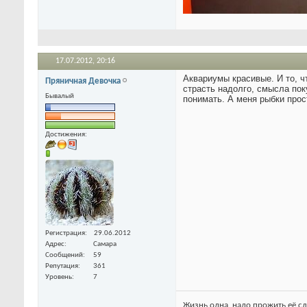
17.07.2012,
20:16
Аквариумы красивые. И то, чт
Пряничная Девочка
страсть надолго, смысла пок
Бывалый
понимать. А меня рыбки прос
Достижения:
Регистрация
29.06.2012
Адрес
Самара
Сообщений
59
Репутация
361
Уровень
7
Жизнь одна, надо прожить её сл