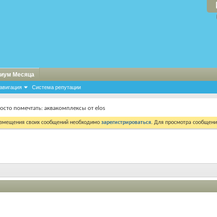
иум Месяца
авигация
Система репутации
осто помечтать: аквакомплексы от elos
азмещения своих сообщений необходимо
зарегистрироваться
. Для просмотра сообщен