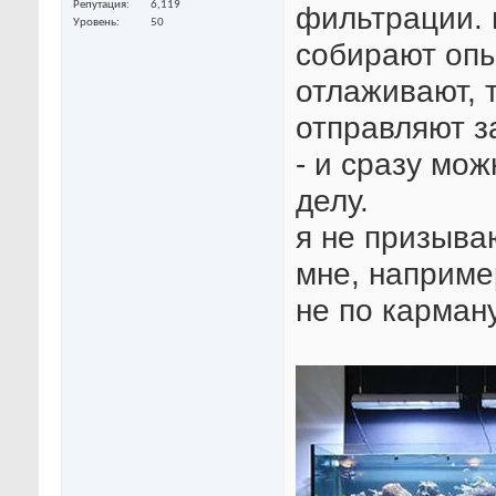
Репутация
6,119
фильтрации. 
Уровень
50
собирают опы
отлаживают, т
отправляют з
- и сразу мож
делу.
я не призыва
мне, например
не по карману