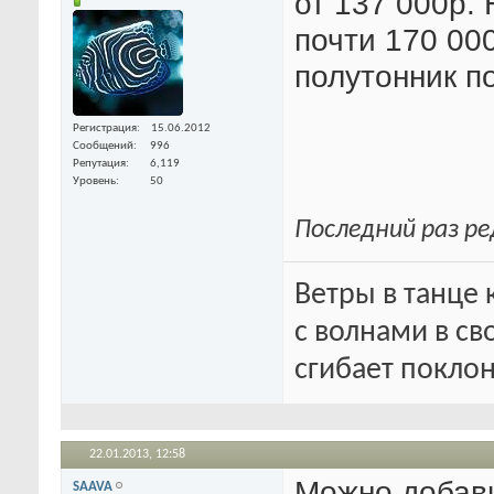
от 137 000р. 
почти 170 000
полутонник п
Регистрация
15.06.2012
Сообщений
996
Репутация
6,119
Уровень
50
Последний раз ре
Ветры в танце 
с волнами в с
сгибает поклон
22.01.2013,
12:58
Можно добави
SAAVA