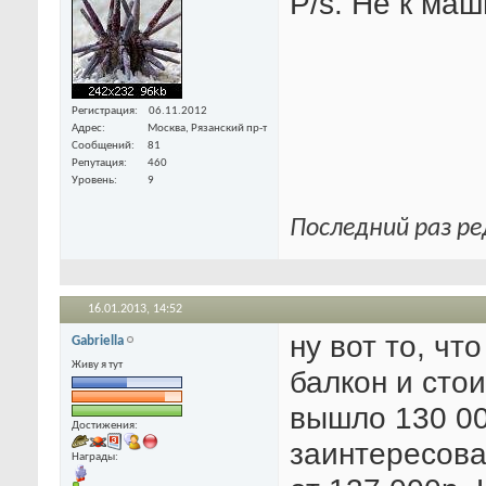
P/s. Не к маш
Регистрация
06.11.2012
Адрес
Москва, Рязанский пр-т
Сообщений
81
Репутация
460
Уровень
9
Последний раз ре
16.01.2013,
14:52
ну вот то, чт
Gabriella
Живу я тут
балкон и стои
вышло 130 00
Достижения:
заинтересова
Награды: