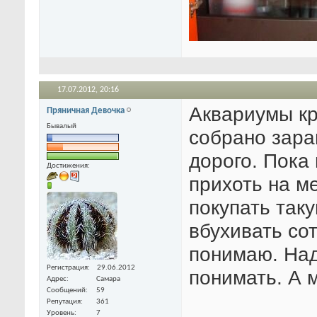
17.07.2012,
20:16
Аквариумы кр
Пряничная Девочка
Бывалый
собрано заран
дорого. Пока 
Достижения:
прихоть на ме
покупать так
вбухивать со
понимаю. Над
Регистрация
29.06.2012
понимать. А 
Адрес
Самара
Сообщений
59
Репутация
361
Уровень
7