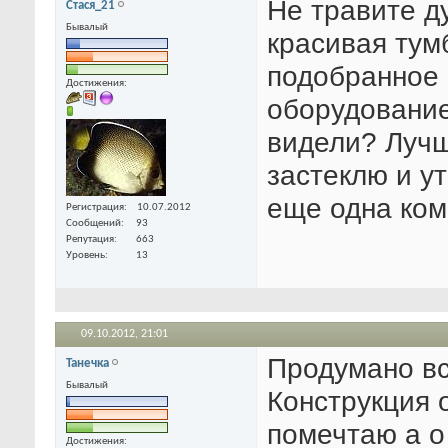
Не травите ду
Стася_21
Бывалый
красивая тум
подобранное
Достижения:
оборудование
видели? Лучш
застеклю и у
еще одна ком
Регистрация
10.07.2012
Сообщений
93
Репутация
663
Уровень
13
09.10.2012,
21:01
Продумано вс
Танечка
Бывалый
Конструкция 
помечтаю а о
Достижения: