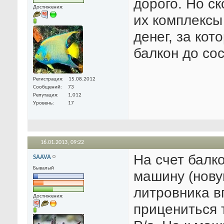
дорого. Но с
Достижения:
их комплексы
денег, за ко
балкон до со
Регистрация
15.08.2012
Сообщений
73
Репутация
1,012
Уровень
17
16.01.2013,
09:22
На счет балко
SAAVA
Бывалый
машину (новую
литровника в
Достижения:
прицениться 