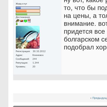
Живу я тут
то, что бы п
на цены, а т
Достижения:
внимание. вот
придется все
болгарском се
подобрал хор
Регистрация
30.10.2012
Адрес
Климовск
Сообщений
244
Репутация
1,344
Уровень
20
«
Предыдуща