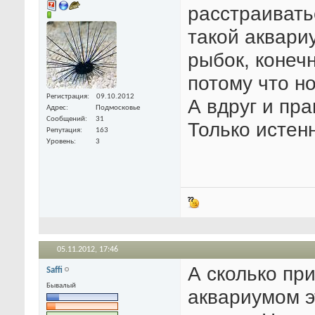
расстраивать
такой аквариу
рыбок, конечн
потому что н
Регистрация
09.10.2012
А вдруг и пр
Адрес
Подмосковье
Сообщений
31
Только истен
Репутация
163
Уровень
3
05.11.2012,
17:46
А сколько пр
Saffi
Бывалый
аквариумом э