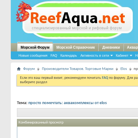
Морской Форум
Морской Справочник
Дневники
Аквар
Новые сообщения
FAQ
Календарь
Активность в сети
Кабинет
Н
Форум
Производители Товаров. Торговые Марки
Elos
пр
Если это ваш первый визит, рекомендуем почитать
FAQ
по форуму. Для р
выберите раздел
Тема:
просто помечтать: аквакомплексы от elos
Комбинированный просмотр