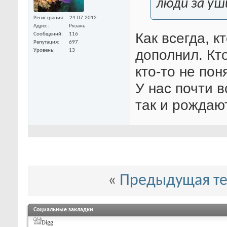
люди за уш
Регистрация
24.07.2012
Адрес
Рязань
Как всегда, к
Сообщений
116
Репутация
697
дополнил. Кт
Уровень
13
кто-то не пон
У нас почти 
так и рождаю
«
Предыдущая т
Социальные закладки
Digg