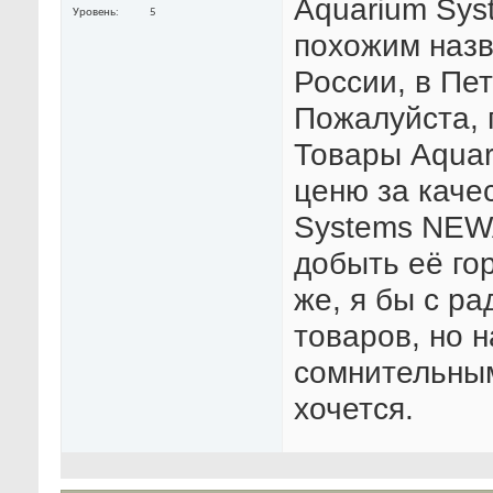
Aquarium Syst
Уровень
5
похожим назв
России, в Пет
Пожалуйста, 
Товары Aquar
ценю за каче
Systems NEWA
добыть её го
же, я бы с ра
товаров, но н
сомнительным
хочется.