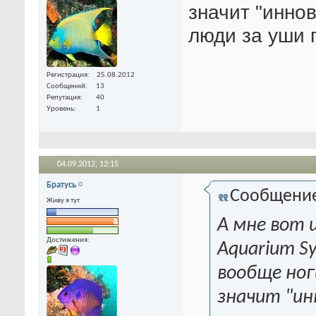
значит "иннов
люди за уши 
Регистрация
25.08.2012
Сообщений
13
Репутация
40
Уровень
1
04.09.2012,
12:15
Братусь
Сообщени
Живу я тут
А мне вот 
Достижения:
Aquarium S
вообще ног
значит "инн