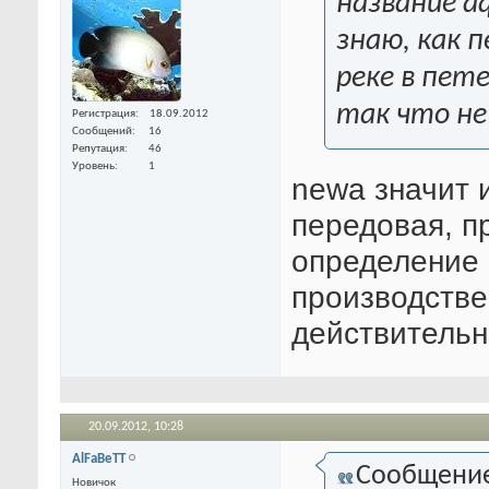
название aq
знаю, как п
реке в пет
так что не
Регистрация
18.09.2012
Сообщений
16
Репутация
46
Уровень
1
newa значит 
передовая, п
определение 
производстве
действительн
20.09.2012,
10:28
AlFaBeTT
Сообщени
Новичок