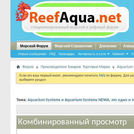
Морской Форум
Морской Справочник
Дневники
Аквар
Новые сообщения
FAQ
Календарь
Активность в сети
Кабинет
Н
Форум
Производители Товаров. Торговые Марки
Aquarium 
Если это ваш первый визит, рекомендуем почитать
FAQ
по форуму. Для р
выберите раздел
Тема:
Aquarium Systems и Aquarium Systems NEWA, это одно и т
Комбинированный просмотр