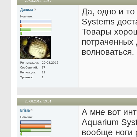
20.08.2012,
11:59
Да, одно и т
Данила
Новичок
Systems дост
Товары хорош
потраченных 
волноваться. 
Регистрация
20.08.2012
Сообщений
17
Репутация
52
Уровень
1
25.08.2012,
13:51
А мне вот инт
Brissa
Новичок
Aquarium Sys
вообще ноги 