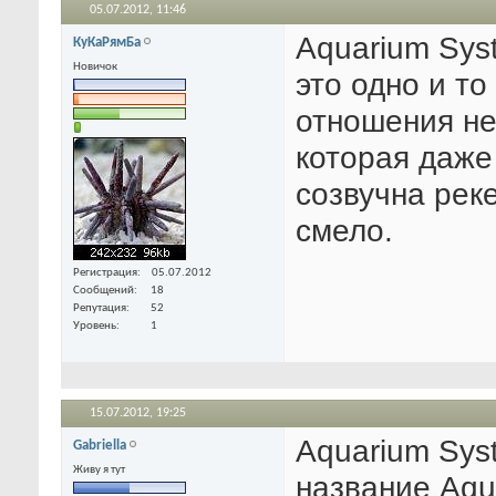
05.07.2012,
11:46
Aquarium Sys
КуКаРямБа
Новичок
это одно и то
отношения не
которая даже 
созвучна реке
смело.
Регистрация
05.07.2012
Сообщений
18
Репутация
52
Уровень
1
15.07.2012,
19:25
Aquarium Sys
Gabriella
Живу я тут
название Aqu