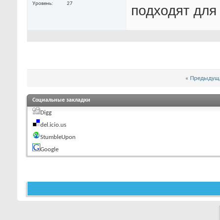
Уровень
27
подходят для
«
Предыдуща
Социальные закладки
Digg
del.icio.us
StumbleUpon
Google