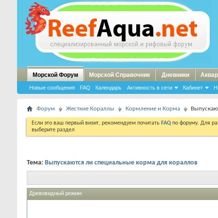
Морской Форум
Морской Справочник
Дневники
Аквар
Новые сообщения
FAQ
Календарь
Активность в сети
Кабинет
Н
Форум
Жесткие Кораллы
Кормление и Корма
Выпускаю
Если это ваш первый визит, рекомендуем почитать
FAQ
по форуму. Для р
выберите раздел
Тема:
Выпускаются ли специальные корма для кораллов
Древовидный режим