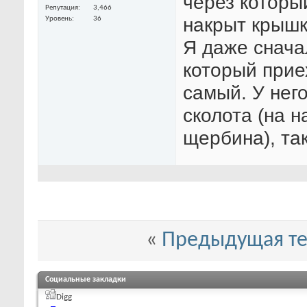
через который
Репутация
3,466
накрыт крыш
Уровень
36
Я даже сначал
который приех
самый. У нег
сколота (на н
щербина), та
«
Предыдущая т
Социальные закладки
Digg