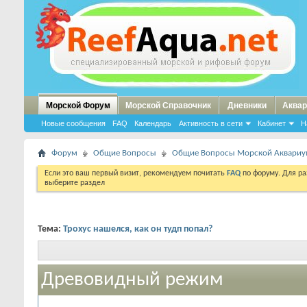
Морской Форум
Морской Справочник
Дневники
Аквар
Новые сообщения
FAQ
Календарь
Активность в сети
Кабинет
Н
Форум
Общие Вопросы
Общие Вопросы Морской Аквариум
Если это ваш первый визит, рекомендуем почитать
FAQ
по форуму. Для р
выберите раздел
Тема:
Трохус нашелся, как он тудп попал?
Древовидный режим