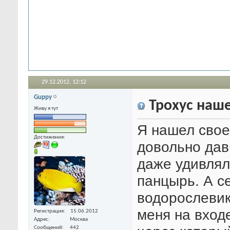
29.12.2012,
12:12
Guppy
Трохус наше
Живу я тут
Я нашел свое
Достижения:
довольно дав
даже удивлял
панцырь. А се
водорослевике
меня на вход
Регистрация
15.06.2012
Адрес
Москва
Сообщений
442