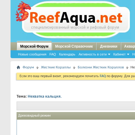
Морской Форум
Морской Справочник
Дневники
Аквар
Новые сообщения
FAQ
Календарь
Активность в сети
Кабинет
Н
Форум
Жесткие Кораллы
Болезни Жестких Кораллов
Не
Если это ваш первый визит, рекомендуем почитать
FAQ
по форуму. Для р
Тема:
Нехватка кальция.
Древовидный режим