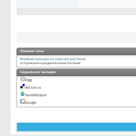
Похожие темы
Влияние кальция на морские растения.
от Горожанин в разделе Болезни Растений
Социальные закладки
Digg
del.icio.us
StumbleUpon
Google