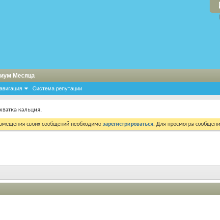
иум Месяца
авигация
Система репутации
хватка кальция.
азмещения своих сообщений необходимо
зарегистрироваться
. Для просмотра сообщен