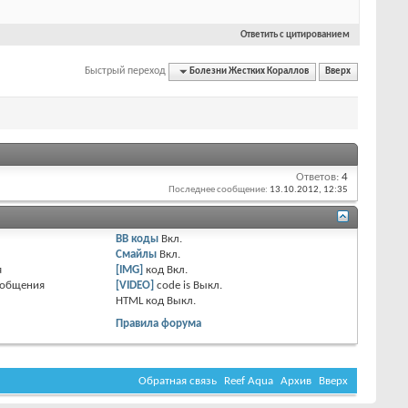
Ответить с цитированием
Быстрый переход
Болезни Жестких Кораллов
Вверх
Ответов:
4
Последнее сообщение:
13.10.2012,
12:35
BB коды
Вкл.
Смайлы
Вкл.
я
[IMG]
код
Вкл.
ообщения
[VIDEO]
code is
Выкл.
HTML код
Выкл.
Правила форума
Обратная связь
Reef Aqua
Архив
Вверх