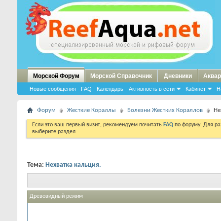
Морской Форум
Морской Справочник
Дневники
Аквар
Новые сообщения
FAQ
Календарь
Активность в сети
Кабинет
Н
Форум
Жесткие Кораллы
Болезни Жестких Кораллов
Не
Если это ваш первый визит, рекомендуем почитать
FAQ
по форуму. Для р
выберите раздел
Тема:
Нехватка кальция.
Древовидный режим