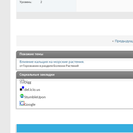
Уровень
2
«
Предыдуща
Похожие темы
Влияние кальция на морские растения.
от Горожанин в разделе Болезни Растений
Социальные закладки
Digg
del.icio.us
StumbleUpon
Google