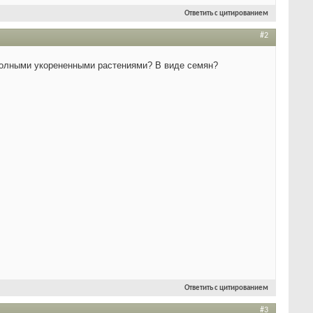
Ответить с цитированием
#2
 полными укорененными растениями? В виде семян?
Ответить с цитированием
#3