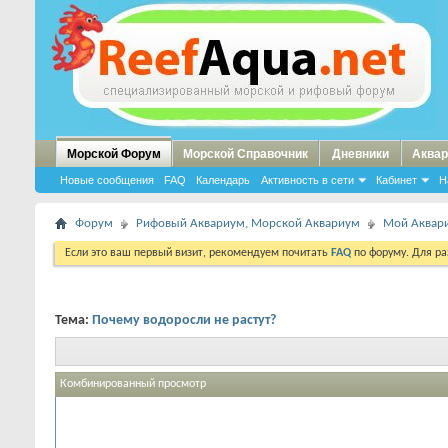
Морской Форум
Морской Справочник
Дневники
Аквар
Новые сообщения
FAQ
Календарь
Активность в сети
Кабинет
Н
Форум
Рифовый Аквариум, Морской Аквариум
Мой Аквари
Если это ваш первый визит, рекомендуем почитать
FAQ
по форуму. Для р
Тема:
Почему водоросли не растут?
Комбинированный просмотр