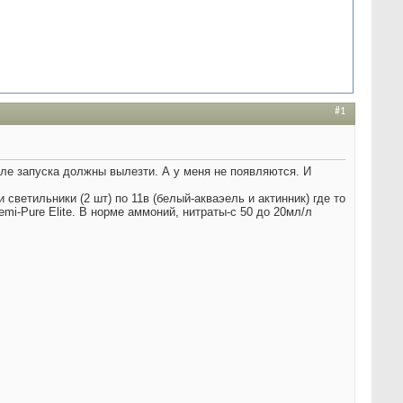
#1
сле запуска должны вылезти. А у меня не появляются. И
и светильники (2 шт) по 11в (белый-акваэель и актинник) где то
mi-Pure Elite. В норме аммоний, нитраты-с 50 до 20мл/л