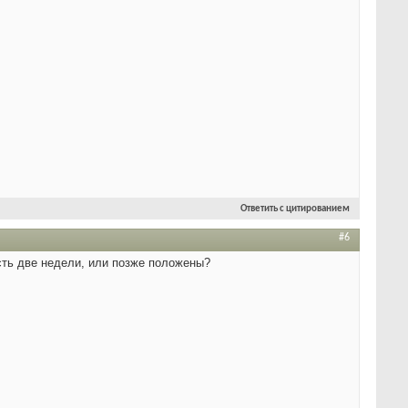
Ответить с цитированием
#6
сть две недели, или позже положены?