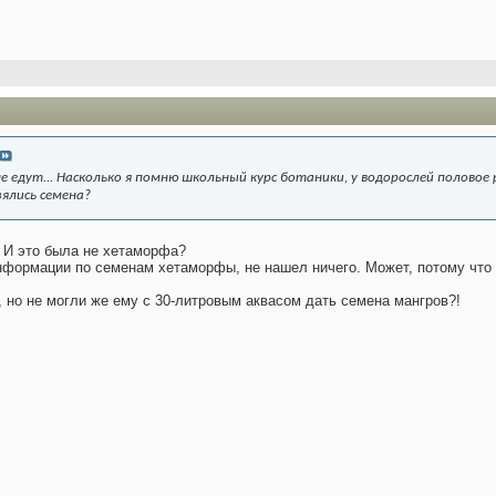
не едут... Насколько я помню школьный курс ботаники, у водорослей половое
ялись семена?
! И это была не хетаморфа?
информации по семенам хетаморфы, не нашел ничего. Может, потому что 
, но не могли же ему с 30-литровым аквасом дать семена мангров?!