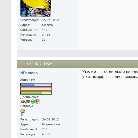
Регистрация
15.06.2012
Адрес
Москва
Сообщений
442
Репутация
3,466
Уровень
36
16.12.2012,
15:39
Хмммм..... то ли лыжи не ед
NDemon
у хетаморфы взялись семен
Живу я тут
Достижения:
Награды:
Регистрация
24.09.2012
Адрес
Владивосток
Сообщений
706
Репутация
4,952