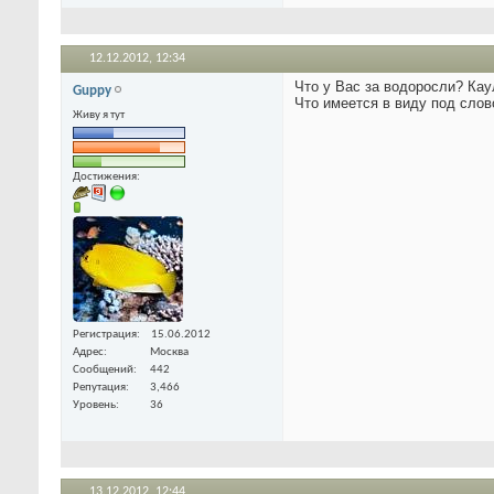
12.12.2012,
12:34
Что у Вас за водоросли? Ка
Guppy
Что имеется в виду под сло
Живу я тут
Достижения:
Регистрация
15.06.2012
Адрес
Москва
Сообщений
442
Репутация
3,466
Уровень
36
13.12.2012,
12:44