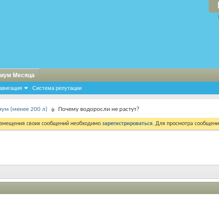
иум Месяца
авигация
Система репутации
ум (менее 200 л)
Почему водоросли не растут?
азмещения своих сообщений необходимо
зарегистрироваться
. Для просмотра сообщен