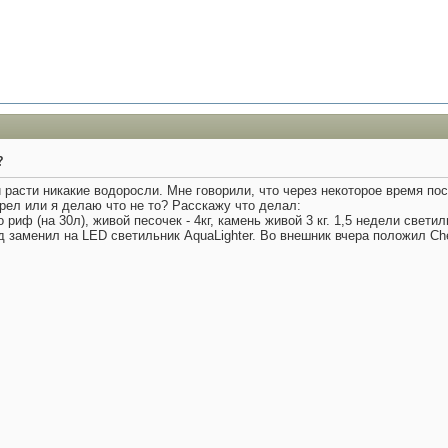
?
расти никакие водоросли. Мне говорили, что через некоторое время по
рел или я делаю что не то? Расскажу что делал:
 риф (на 30л), живой песочек - 4кг, камень живой 3 кг. 1,5 недели светил
д заменил на LED светильник AquaLighter. Во внешник вчера положил Che