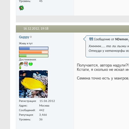
Уровень
45
16.12.2012,
19:18
Guppy
Сообщение от
NDemon
Живу я тут
Хмммм..... то ли лыжи 
Откуда у хетаморфы вз
Достижения:
Получается, автора надули?
Кстати, я сколько не искал 
Семена точно есть у мангров
Регистрация
15.06.2012
Адрес
Москва
Сообщений
442
Репутация
3,466
Уровень
36