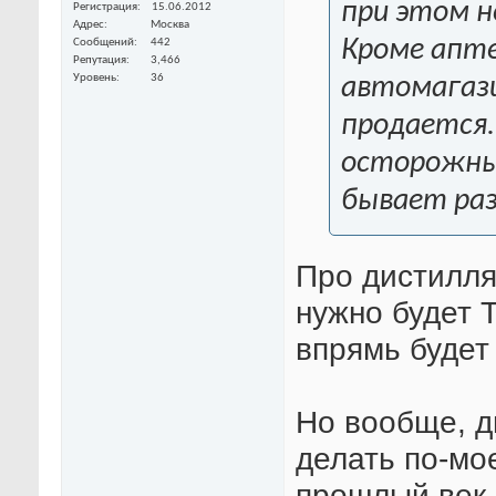
при этом 
Регистрация
15.06.2012
Адрес
Москва
Кроме апт
Сообщений
442
Репутация
3,466
Уровень
36
автомагази
продается.
осторожны
бывает раз
Про дистилля
нужно будет Т
впрямь будет
Но вообще, д
делать по-мо
прошлый век 