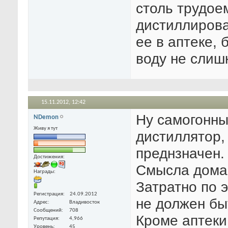
столь трудое
дистиллирова
ее в аптеке,
воду не слиш
15.11.2012,
12:42
Ну самогонный
NDemon
Живу я тут
дистиллятор,
преднзначен.
Достижения:
Смысла дома 
Награды:
Затратно по э
Регистрация
24.09.2012
не должен бы
Адрес
Владивосток
Сообщений
708
Кроме аптеки
Репутация
4,966
Уровень
45