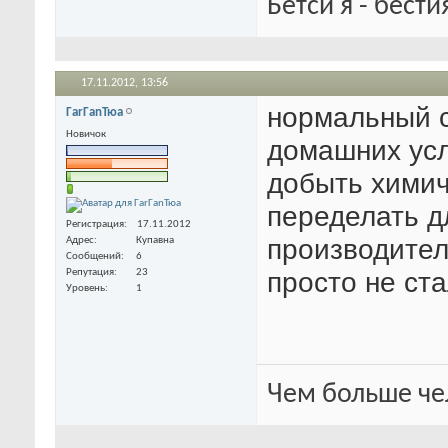
Бетси я - бести
17.11.2012,
13:56
нормальный 
ГarГanТюа
Новичок
домашних усл
добыть химич
переделать д
Регистрация
17.11.2012
производител
Адрес
Купавна
Сообщений
6
просто не ста
Репутация
23
Уровень
1
Чем больше че