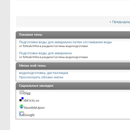
«
Предыдуща
Похожие темы
Подготовка воды для аквариума путем отстаивания воды
от Tofsla&Vifsla в разделе Системы водоподготовки
Подготовка воды для аквариума
от Tofsla&Vifsla в разделе Системы водоподготовки
Метки этой темы
водоподготовка
,
дистилляция.
Просмотреть облако меток
Социальные закладки
Digg
del.icio.us
StumbleUpon
Google