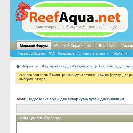
Морской Форум
Морской Справочник
Дневники
Аквар
Новые сообщения
FAQ
Календарь
Активность в сети
Кабинет
Н
Форум
Оборудование для Аквариумов
Системы водоподго
Если это ваш первый визит, рекомендуем почитать
FAQ
по форуму. Для р
выберите раздел
Тема:
Подготовка воды для аквариума путем дистилляции.
Комбинированный просмотр