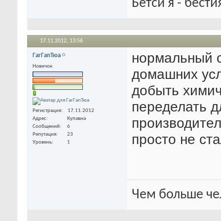
Бетси я - бести
17.11.2012,
13:56
нормальный 
ГarГanТюа
Новичок
домашних усл
добыть химич
переделать д
Регистрация
17.11.2012
производител
Адрес
Купавна
Сообщений
6
просто не ста
Репутация
23
Уровень
1
Чем больше че