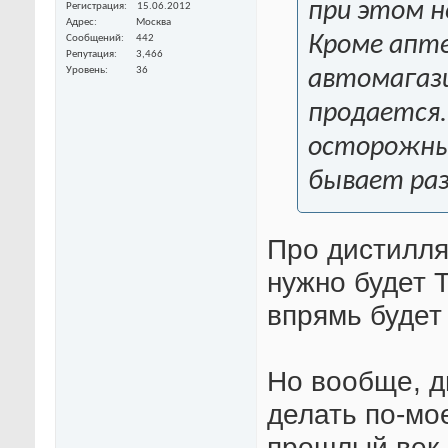
при этом 
Регистрация
15.06.2012
Адрес
Москва
Кроме апт
Сообщений
442
Репутация
3,466
Уровень
36
автомагази
продается.
осторожны
бывает раз
Про дистилля
нужно будет Т
впрямь будет
Но вообще, д
делать по-мо
прошлый век 