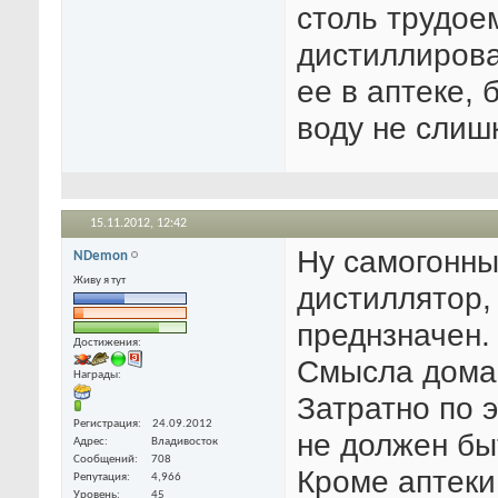
столь трудое
дистиллирова
ее в аптеке,
воду не слиш
15.11.2012,
12:42
Ну самогонный
NDemon
Живу я тут
дистиллятор,
преднзначен.
Достижения:
Смысла дома 
Награды:
Затратно по э
Регистрация
24.09.2012
не должен бы
Адрес
Владивосток
Сообщений
708
Кроме аптеки
Репутация
4,966
Уровень
45