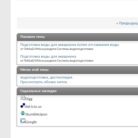
«
Предыдуща
Похожие темы
Подготовка воды для аквариума путем отстаивания воды
от Tofsla&Vifsla в разделе Системы водоподготовки
Подготовка воды для аквариума
от Tofsla&Vifsla в разделе Системы водоподготовки
Метки этой темы
водоподготовка
,
дистилляция.
Просмотреть облако меток
Социальные закладки
Digg
del.icio.us
StumbleUpon
Google