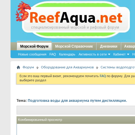
Морской Форум
Морской Справочник
Дневники
Аквар
Новые сообщения
FAQ
Календарь
Активность в сети
Кабинет
Н
Форум
Оборудование для Аквариумов
Системы водоподго
Если это ваш первый визит, рекомендуем почитать
FAQ
по форуму. Для р
выберите раздел
Тема:
Подготовка воды для аквариума путем дистилляции.
Комбинированный просмотр