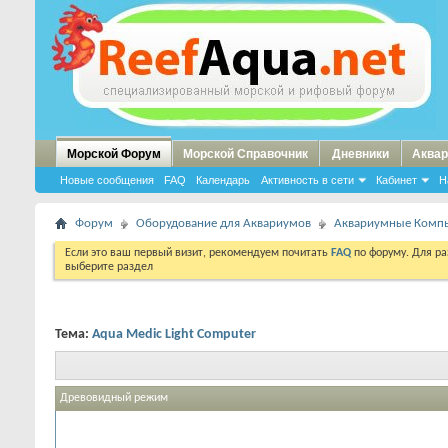
Морской Форум
Морской Справочник
Дневники
Аквар
Новые сообщения
FAQ
Календарь
Активность в сети
Кабинет
Н
Форум
Оборудование для Аквариумов
Аквариумные Комп
Если это ваш первый визит, рекомендуем почитать
FAQ
по форуму. Для р
выберите раздел
Тема:
Aqua Medic Light Computer
Древовидный режим