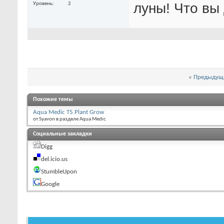
луны! Что вы 
Уровень
2
«
Предыдуща
Похожие темы
Aqua Medic T5 Plant Grow
от Syavon в разделе Aqua Medic
Социальные закладки
Digg
del.icio.us
StumbleUpon
Google