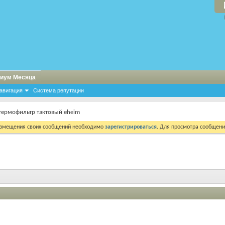
иум Месяца
авигация
Система репутации
термофильтр тактовый eheim
азмещения своих сообщений необходимо
зарегистрироваться
. Для просмотра сообщен