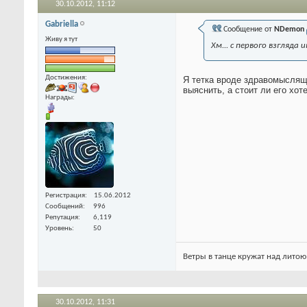
30.10.2012,
11:12
Gabriella
Сообщение от
NDemon
Живу я тут
Хм... с первого взгляда
Достижения:
Я тетка вроде здравомысляща
выяснить, а стоит ли его хот
Награды:
Регистрация
15.06.2012
Сообщений
996
Репутация
6,119
Уровень
50
Ветры в танце кружат над литою
30.10.2012,
11:31