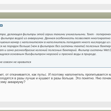
ра, делающая фильтры этой серии такими уникальными. Такт - поперемен
фильтра водой из аквариума. Данная особенность позволяет многократн
сушения камер с наполнителем в наполнитель попадает много кислорода из в
я на порядок больше (чем в фильтрах без системы такта) полезных бактер
ет и само разнообразие колоний полезных бактерий. Фильтр системы Wet 
ющуюся основным биофильтром морской и пресной воды в природе.
не совсем не нравится
ает, от откачивается, как пульс. И поэтому наполнитель пропитывается к
одятся в разы лучше и кушают в разы больше. Это понятно. Нно почему
сему аквариуму?