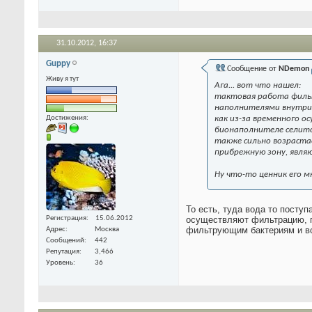
31.10.2012,
16:37
Guppy
Сообщение от
NDemon
Живу я тут
Ага... вот что нашел:
тактовая работа фильт
наполнителями внутри 
Достижения:
как из-за временного о
бионаполнителе селитс
также сильно возраста
прибрежную зону, явля
Ну что-то ценник его м
То есть, туда вода то поступ
Регистрация
15.06.2012
осуществляют фильтрацию, пл
фильтрующим бактериям и в
Адрес
Москва
Сообщений
442
Репутация
3,466
Уровень
36