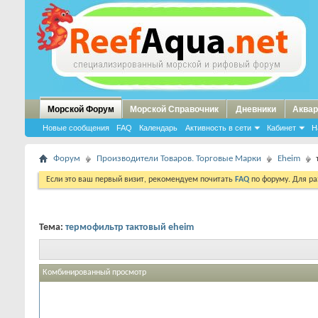
Морской Форум
Морской Справочник
Дневники
Аквар
Новые сообщения
FAQ
Календарь
Активность в сети
Кабинет
Н
Форум
Производители Товаров. Торговые Марки
Eheim
Если это ваш первый визит, рекомендуем почитать
FAQ
по форуму. Для р
Тема:
термофильтр тактовый eheim
Комбинированный просмотр