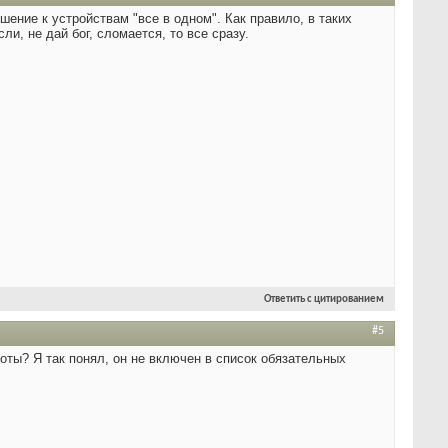
ение к устройствам "все в одном". Как правило, в таких
и, не дай бог, сломается, то все сразу.
Ответить с цитированием
#5
оты? Я так понял, он не включен в список обязательных