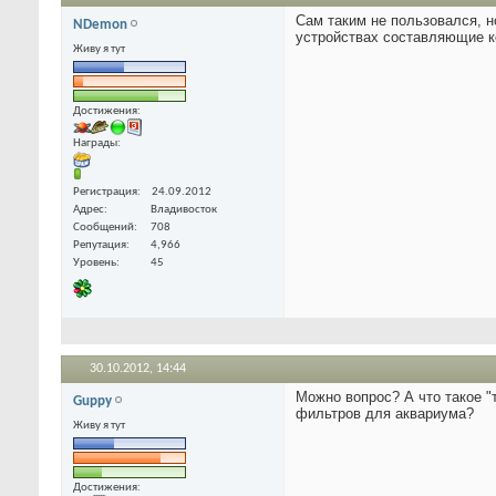
Сам таким не пользовался, н
NDemon
устройствах составляющие ко
Живу я тут
Достижения:
Награды:
Регистрация
24.09.2012
Адрес
Владивосток
Сообщений
708
Репутация
4,966
Уровень
45
30.10.2012,
14:44
Можно вопрос? А что такое "
Guppy
фильтров для аквариума?
Живу я тут
Достижения: