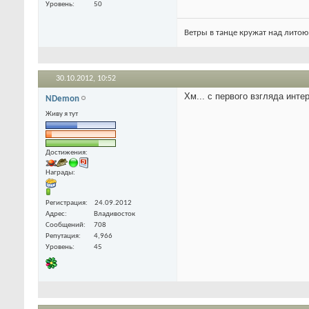
Уровень
50
Ветры в танце кружат над литою
30.10.2012,
10:52
Хм... с первого взгляда инте
NDemon
Живу я тут
Достижения:
Награды:
Регистрация
24.09.2012
Адрес
Владивосток
Сообщений
708
Репутация
4,966
Уровень
45