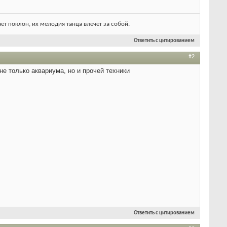
ет поклон, их мелодия танца влечет за собой.
Ответить с цитированием
#2
 не только аквариума, но и прочей техники
Ответить с цитированием