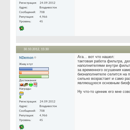
Регистрация
24.09.2012
Адрес
Владивосток
Сообщений
708
Репутация
4,966
Уровень
45
30.10.2012,
15:30
Ага... вот что нашел:
NDemon
тактовая работа фильтра, д
Живу я тут
наполнителями внутри фильт
за временного осушения каме
бионаполнителе селится на 
сильно возрастает и само ра
Достижения:
являющуюся основным биофи
Награды:
Ну что-то ценник его мне сов
Регистрация
24.09.2012
Адрес
Владивосток
Сообщений
708
Репутация
4,966
Уровень
45