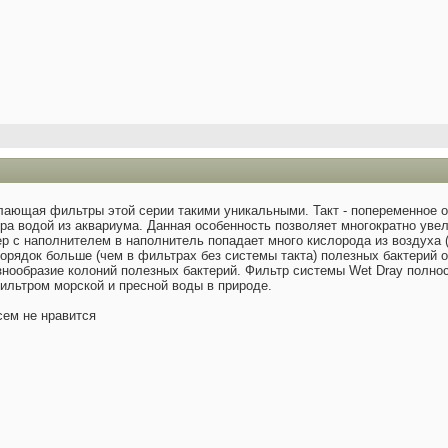
елающая фильтры этой серии такими уникальными. Такт - попеременное
ра водой из аквариума. Данная особенность позволяет многократно ув
р с наполнителем в наполнитель попадает много кислорода из воздуха (
порядок больше (чем в фильтрах без системы такта) полезных бактерий
знообразие колоний полезных бактерий. Фильтр системы Wet Dray полно
льтром морской и пресной воды в природе.
сем не нравится