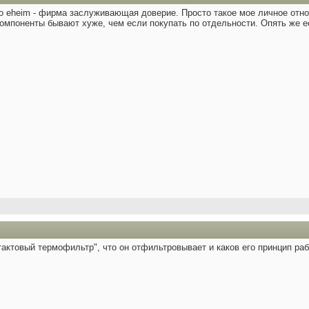
о eheim - фирма заслуживающая доверие. Просто такое мое личное отнош
мпоненты бывают хуже, чем если покупать по отдельности. Опять же есл
тактовый термофильтр", что он отфильтровывает и каков его принцип раб