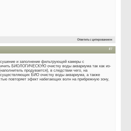
Ответить с цитированием
#7
 осушение и заполнение фильтрующей камеры с
еличить БИОЛОГИЧЕСКУЮ очистку воды аквариума так как из-
наполнитель продувается), в следствии чего, на
 осуществляющих БИО очистку воды аквариума, а также
стью повторяет эфект набегающих волн на прибрежную зону,