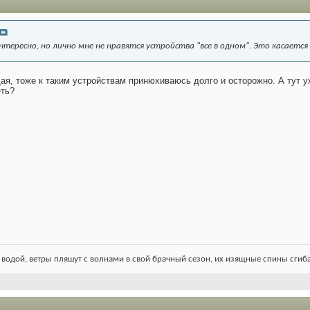
 интересно, но лично мне не нравятся устройства "все в одном". Это касаетс
я, тоже к таким устройствам принюхиваюсь долго и осторожно. А тут уж
еть?
 водой, ветры пляшут с волнами в свой брачный сезон, их изящные спины сгиба