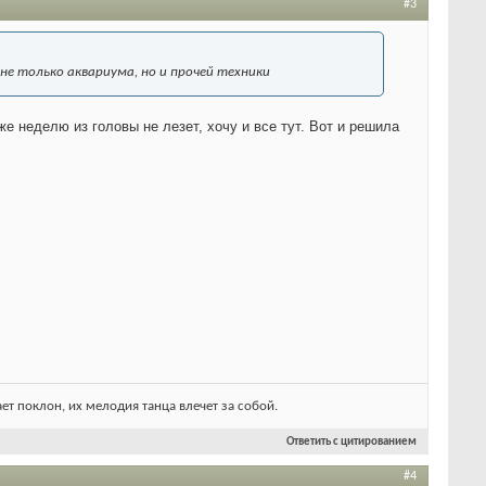
#3
я не только аквариума, но и прочей техники
е неделю из головы не лезет, хочу и все тут. Вот и решила
ет поклон, их мелодия танца влечет за собой.
Ответить с цитированием
#4