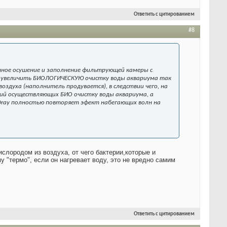
Ответить с цитированием
#8
ное осушение и заполнение фильтрующей камеры с
о увеличить БИОЛОГИЧЕСКУЮ очистку воды аквариума так
оздуха (наполнитель продувается), в следствии чего, на
ий осуществляющих БИО очистку воды аквариума, а
Dray полностью повторяет эфект набегающих волн на
ислородом из воздуха, от чего бактерии,которые и
 "термо", если он нагревает воду, это не вредно самим
Ответить с цитированием