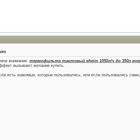
eim
а мое внимание:
термофильтр тактовый eheim 1050л/ч до 350л мо
эффект вызывают желание купить.
сли есть знакомые, которые пользовались, или если пользовались сами,