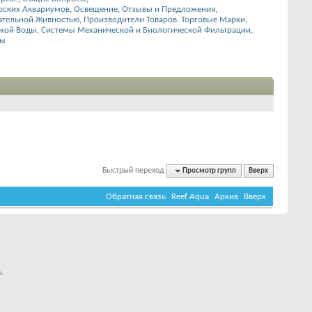
рских Аквариумов
,
Освещение
,
Отзывы и Предложения
,
ательной Живностью
,
Производители Товаров. Торговые Марки
,
ской Воды
,
Системы Механической и Биологической Фильтрации
,
ды
Быстрый переход
Просмотр групп
Вверх
Обратная связь
Reef Aqua
Архив
Вверх
о.