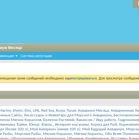
иум Месяца
авигация
Система репутации
азмещения своих сообщений необходимо
зарегистрироваться
. Для просмотра сообщен
Marine
,
Eheim
,
Elos
,
GHL
,
Red Sea
,
Rowa
,
Tunze
,
Аквариум Месяца
,
Аквариумная Ли
умные Сайты
,
Аксессуары и Инвентарь для Морского Аквариума
,
Беспозвоночн
лезни Мягких Кораллов
,
Болезни Растений
,
Вакансии / Ищу работу
,
Гидрохимия
твенника. Байки. Юмор. Факты.
,
Интернет-магазины
,
Корма для Рыб
,
Кормление
м (более 200 л)
,
Мой Аквариум (менее 200 л)
,
Мой Будущий Аквариум
,
Морска
е Рыбы
,
Морские Рыбы
,
Мягкие Кораллы
,
Мягкие Кораллы
,
Обо Всем Понемно
Среды
,
Оборудование для Аквариумов
,
Обучение. Конференции. Выставки. Конк