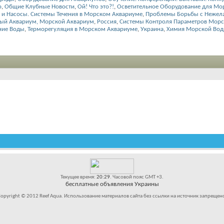
о
,
Общие Клубные Новости
,
Ой! Что это?!
,
Осветительное Оборудование для Мо
и Насосы. Системы Течения в Морском Аквариуме
,
Проблемы Борьбы с Нежел
ый Аквариум, Морской Аквариум
,
Россия
,
Системы Контроля Параметров Мор
ние Воды
,
Терморегуляция в Морском Аквариуме
,
Украина
,
Химия Морской Во
Текущее время:
20:29
. Часовой пояс GMT +3.
бесплатные объявления Украины
opyright © 2012 Reef Aqua. Использование материалов сайта без ссылки на источник запрещен