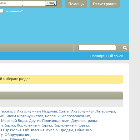
Помощь
Регистрация
Запомнить?
Расширенный поиск
ий выберите раздел
тература
,
Аквариумные Издания, Сайты, Аквариумная Литература
,
ые
,
Блоги аквариумистов
,
Болезни Беспозвоночных
,
 Морской Воды
,
Другие Производители
,
Другие страны
,
 и Корма
,
Кормление и Корма
,
Кормление и Корма
,
я Барахолка. Объявления. Куплю, Продам, Обменяю.
,
гу
,
Оборудование
,
урсы.
,
Общие Вопросы
,