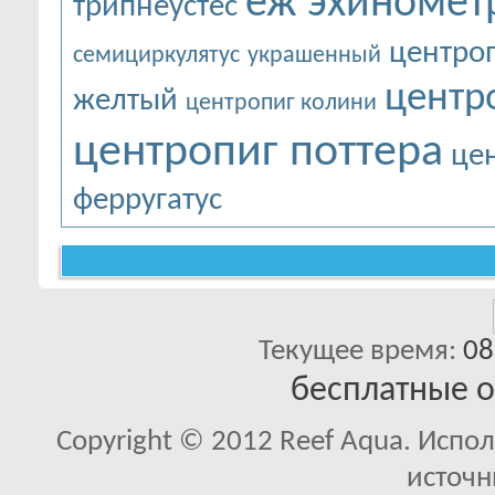
еж эхиномет
трипнеустес
центро
семициркулятус
украшенный
центр
желтый
центропиг колини
центропиг поттера
це
ферругатус
Текущее время:
08
бесплатные 
Copyright © 2012 Reef Aqua. Испо
источн