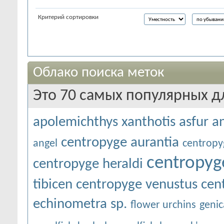
Критерий сортировки
Облако поиска меток
Это 70 самых популярных д
apolemichthys xanthotis
asfur a
centropyge aurantia
angel
centropy
centropyg
centropyge heraldi
tibicen
centropyge venustus
cen
echinometra sp.
flower urchins
genic