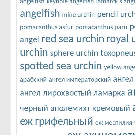
angelfish
keyhole angelfish
lamarck's ange
angelfish
pencil urc
mine urchin
p
pomacanthus asfur
pomacanthus paru
red sea urchin
royal 
angel
urchin
sphere urchin
toxopneus
spotted sea urchin
yellow ange
ангел
арабский
ангел императорский
а
ангел лирохвостый ламарка
черный
аполемихт кремовый
еж грифельный
еж меспилия