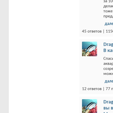
за 1
дела
тоже
пред
дал
45 ответов | 11
Drag
В к
Спаси
аква
созр
можн
дал
12 ответов | 77
Drag
вы в