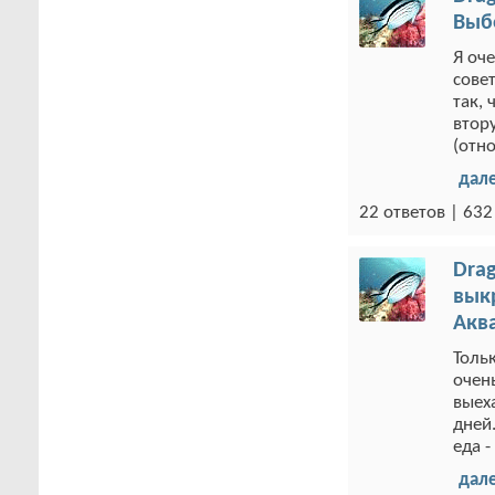
Выб
Я оч
сове
так, 
втор
(отн
дал
22 ответов | 63
Drag
выкр
Акв
Тольк
очен
выех
дней
еда -
дал