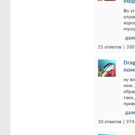
Мор
Во э
отра
хоро
мусо
дал
21 ответов | 33
Drag
пом
ну во
мне.
обра
таки
приве
дал
10 ответов | 97