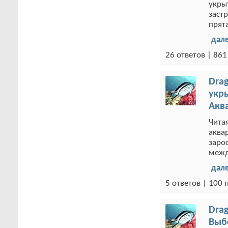
укрыт
заст
прята
дал
26 ответов | 86
Drag
укр
Акв
Чита
аква
заро
межд
дал
5 ответов | 100
Drag
Выб