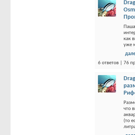
Drag
Osm
Про
Паша
инте
как в
уже 
дал
6 ответов | 76 
Drag
раз
Риф
Разм
что 
аквар
(то 
литр