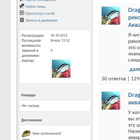
Найти темы
Drag
Просмотр статей
рек
Записи в дневнике
Акв
Я чит
Регистрация
30.10.2012
Последняя
Вчера
11:52
реко
активность
это 
Записей в
0
знан
дневнике
слиш
Аватар
дал
30 ответов | 12
Drag
Награды
аква
Нет наград.
У ко
вы э
Достижения
эту 
Наск
New Achievement!
аква