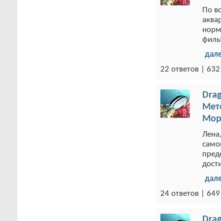
По в
аква
норм
филь
дал
22 ответов | 63
Drag
Мет
Мор
Лена
само
пред
дост
дал
24 ответов | 64
Drag