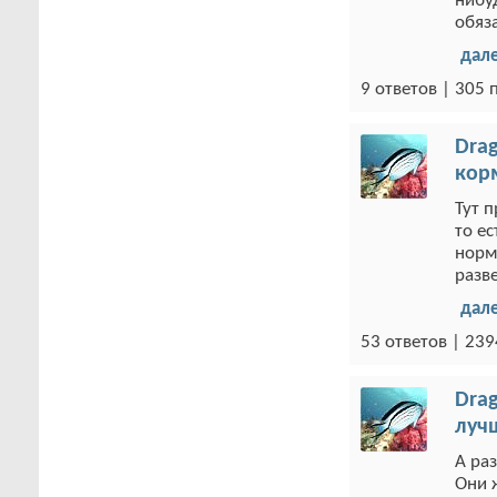
нибу
обяз
дал
9 ответов | 305
Drag
кор
Тут 
то е
норма
разв
дал
53 ответов | 23
Drag
луч
А ра
Они 