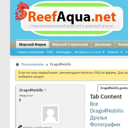
Морской Форум
Морской Справочник
Дневники
Аквар
Новые сообщения
FAQ
Календарь
Активность в сети
Кабинет
Н
Пользователи
Drago#Nobilis
Если это ваш первый визит, рекомендуем почитать
FAQ
по форуму. Для р
выберите раздел
Drago#Nobilis деяте
Drago#Nobilis
Tab Content
Живу я тут
Все
Drago#Nobilis
Друзья
Фотографии
Найти сообщения