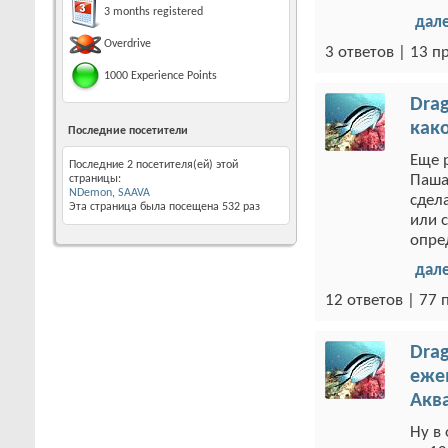
3 months registered
дал
Overdrive
3 ответов | 13 
1000 Experience Points
Drag
как
Последние посетители
Еще 
Последние 2 посетителя(ей) этой
Паша
страницы:
NDemon
,
SAAVA
сдела
Эта страница была посещена
532
раз
или 
опре
дал
12 ответов | 77
Drag
еже
Акв
Ну в