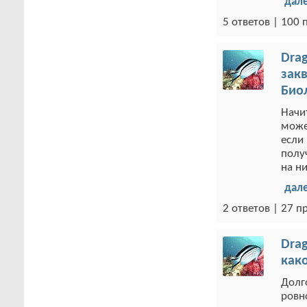
дал
5 ответов | 100
Drag
закв
Био
Начи
може
если 
получ
на н
дал
2 ответов | 27 
Drag
как
Долг
ровн