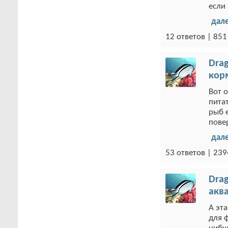
если 
дал
12 ответов | 85
Drag
кор
Вот 
пита
рыб 
пове
дал
53 ответов | 23
Drag
акв
А эт
для 