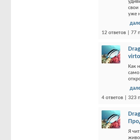
удив
свои
уже 
дал
12 ответов | 77
Drag
virt
Как 
само
откро
дал
4 ответов | 323
Drag
Про
Я чи
живо