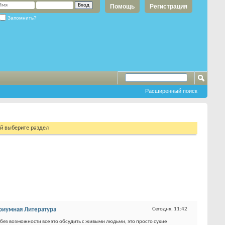
Помощь
Регистрация
Запомнить?
Расширенный поиск
ий выберите раздел
риумная Литература
Сегодня,
11:42
о: без возможности все это обсудить с живыми людьми, это просто сухие