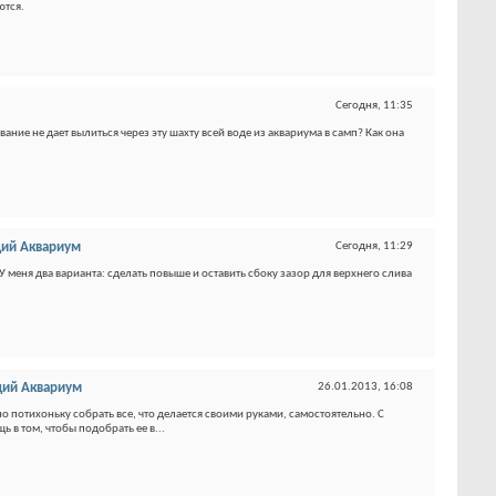
ются.
Сегодня,
11:35
ание не дает вылиться через эту шахту всей воде из аквариума в самп? Как она
ий Аквариум
Сегодня,
11:29
У меня два варианта: сделать повыше и оставить сбоку зазор для верхнего слива
ий Аквариум
26.01.2013,
16:08
 потихоньку собрать все, что делается своими руками, самостоятельно. С
 в том, чтобы подобрать ее в...