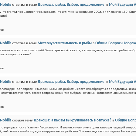
Nobilis
ответил в теме
Дракоша: рыбы. Выбор. продолжение.
в
Мой Будущий 
у что я читал про центропигов, выходит, что им нужен аквариум от 200л, а я планирую 150. О
ации?
ров
Nobilis
ответил в теме
Метеочувствительность и рыбы
в
Общие Вопросы Морско
ы занимались зоопсихологией? Этоинтересно. А скажите, на самом деле, насколько рыбы сообр
вать им достижения?
ров
Nobilis
ответил в теме
Дракоша: рыбы. Выбор. продолжение.
в
Мой Будущий 
 благодарен за поправки к выбранным мною рыбкам и совет, как обращаться с продавцами и как п
 ответ на вторую часть своего вопроса: каких мне выбрать "крупных" (относительно моей мелоч
ров
Nobilis
создал тему
Дракоша: а как вы выкручиваетесь в отпуске?
в
Общие Вопр
что вернулся после "каникул" в санатории. И возник у меня очень один животрепещущий вопрос.
4 дней. А как в такой ситуации выкручиваться с рыбками Понятно, еда - автокормушка. Но как реш