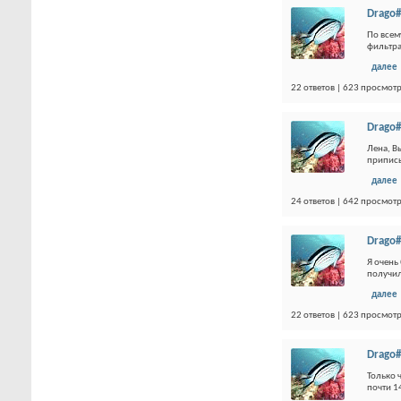
Drago#
По всем
фильтр
далее
22 ответов | 623 просмот
Drago#
Лена, В
приписы
далее
24 ответов | 642 просмот
Drago#
Я очень
получил
далее
22 ответов | 623 просмот
Drago#
Только 
почти 1