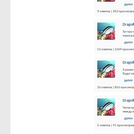
далее
9 ответов | 303 просмотр
Drago#
Тут про
наука р
далее
53 ответов | 2369 просмо
Drago#
А разве
будут з
далее
26 ответов | 856 просмот
Drago#
Читая п
между к
далее
5 ответов | 91 просмотров