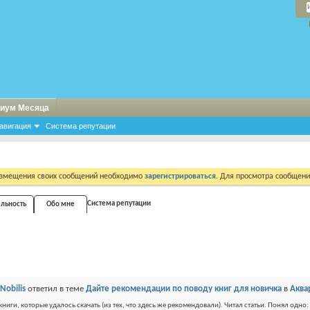
иум Месяца
авигация
Система репутации
азмещения своих сообщений необходимо
зарегистрироваться
. Для просмотра сообщен
Система репутации
ельность
Обо мне
Nobilis
ответил в теме
Дайте рекомендации по поводу книг для новичка
в
Аква
 книги, которые удалось скачать (из тех, что здесь же рекомендовали). Читал статьи. Понял одн