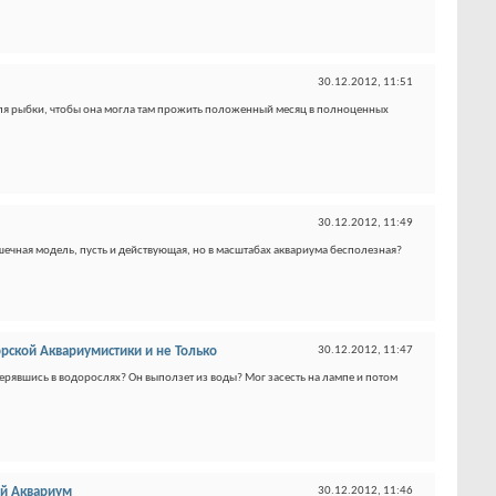
30.12.2012,
11:51
для рыбки, чтобы она могла там прожить положенный месяц в полноценных
30.12.2012,
11:49
грушечная модель, пусть и действующая, но в масштабах аквариума бесполезная?
ской Аквариумистики и не Только
30.12.2012,
11:47
терявшись в водорослях? Он выползет из воды? Мог засесть на лампе и потом
й Аквариум
30.12.2012,
11:46