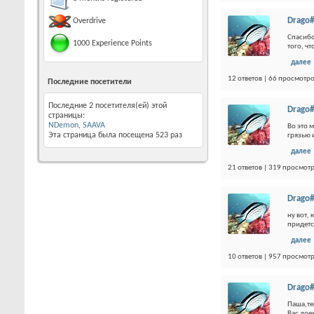
Drago#
Overdrive
Спасибо
1000 Experience Points
того, ч
далее
12 ответов | 66 просмотр
Последние посетители
Последние 2 посетителя(ей) этой
Drago#
страницы:
NDemon
,
SAAVA
Во это 
Эта страница была посещена
523
раз
грязью 
далее
21 ответов | 319 просмот
Drago#
ну вот,
придетс
далее
10 ответов | 957 просмот
Drago#
Паша,те
Вас дое