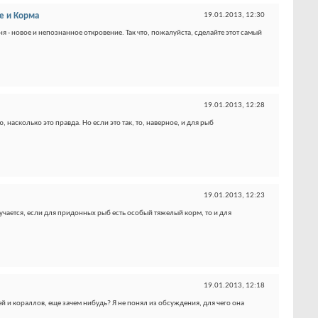
е и Корма
19.01.2013,
12:30
- новое и непознанное откровение. Так что, пожалуйста, сделайте этот самый
19.01.2013,
12:28
насколько это правда. Но если это так, то, наверное, и для рыб
19.01.2013,
12:23
учается, если для придонных рыб есть особый тяжелый корм, то и для
19.01.2013,
12:18
ей и кораллов, еще зачем нибудь? Я не понял из обсуждения, для чего она