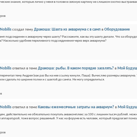
ческие знания, которые лично у меня в голове в связную картину не слишком охотно выстраива
тров
Nobilis
создал тему
Дракоша: Шахта из аквариума с в самп
в
Оборудование
самп подсоединен к аквариуму через шахту? Расскажите, как вы эту шахту делали. Что за оборудов
а? Насколько удобнее переливного подсоединения через верх аквариума?
Nobilis
ответил в теме
Дракоша: рыбы. В каком порядке заселять?
в
Мой Будущ
 перечитал тему Андрея (как раз Вы на нее ссылку кинули, Паша). Вычисляю размеры аквариума. 
 или сделать по ширине полки и с шахтой до сампа. Не могу определиться.
ов
Nobilis
ответил в теме
Каковы ежемесячные затраты на аквариум?
в
Мой Будущ
щем, действительно не обязательно покупать аквакомплекс за 100 с лишним тысяч рублей. можно
 аппаратурой, тоже вопрос решаемый. У нас на форуме есть человек, который предлагает помощь
тров