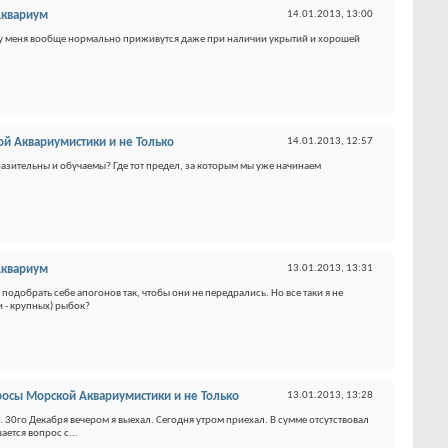
Аквариум
14.01.2013,
13:00
ни у меня вообще нормально приживутся даже при наличии укрытий и хорошей
й Аквариумистики и не Только
14.01.2013,
12:57
азительны и обучаемы? Где тот предел, за которым мы уже начинаем
Аквариум
13.01.2013,
13:31
одобрать себе апогонов так, чтобы они не передрались. Но все таки я не
и - крупных) рыбок?
осы Морской Аквариумистики и не Только
13.01.2013,
13:28
 30го Декабря вечером я выехал. Сегодня утром приехал. В сумме отсутствовал
ается вопрос с...