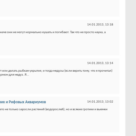
14.01.2013,
13:18
аче они не могут нормально кушать и погибают. Так что не просто наука, а
14.01.2013,
13:14
или делать рыбкам укрытия, и тогда медузы (если верить тому, что я прочитал)
рмом для медуз. Я...
их и Рифовых Аквариумов
14.01.2013,
13:02
это не только заросли растений (водорослей), но и всякие гротики и выемки