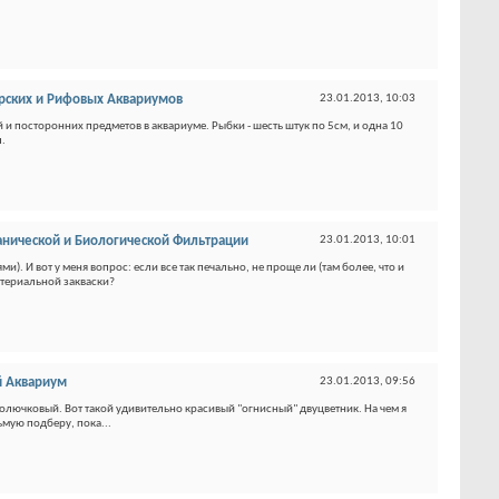
ских и Рифовых Аквариумов
23.01.2013,
10:03
и посторонних предметов в аквариуме. Рыбки - шесть штук по 5см, и одна 10
.
нической и Биологической Фильтрации
23.01.2013,
10:01
. И вот у меня вопрос: если все так печально, не проще ли (там более, что и
ктериальной закваски?
 Аквариум
23.01.2013,
09:56
колючковый. Вот такой удивительно красивый "огнисный" двуцветник. На чем я
мую подберу, пока...