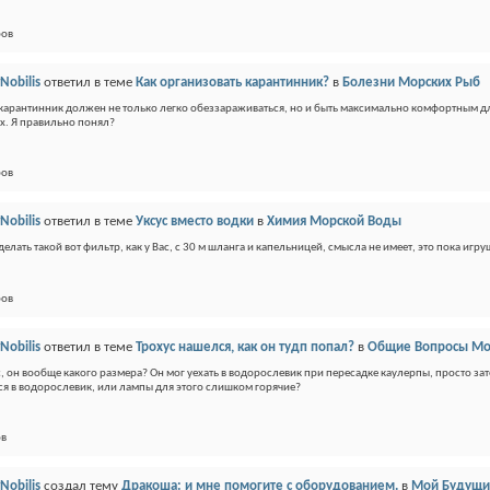
ров
Nobilis
ответил в теме
Как организовать карантинник?
в
Болезни Морских Рыб
, карантинник должен не только легко обеззараживаться, но и быть максимально комфортным 
х. Я правильно понял?
ров
Nobilis
ответил в теме
Уксус вместо водки
в
Химия Морской Воды
, делать такой вот фильтр, как у Вас, с 30 м шланга и капельницей, смысла не имеет, это пока и
ров
Nobilis
ответил в теме
Трохус нашелся, как он тудп попал?
в
Общие Вопросы Мор
с, он вообще какого размера? Он мог уехать в водорослевик при пересадке каулерпы, просто за
ся в водорослевик, или лампы для этого слишком горячие?
ов
Nobilis
создал тему
Дракоша: и мне помогите с оборудованием.
в
Мой Будущи