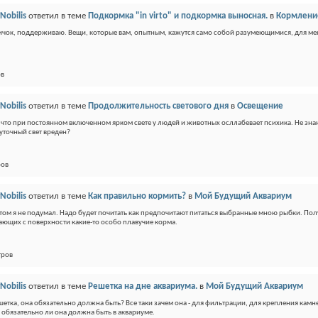
Nobilis
ответил в теме
Подкормка "in virto" и подкормка выносная.
в
Кормлени
ичок, поддерживаю. Вещи, которые вам, опытным, кажутся само собой разумеющимися, для меня 
ов
Nobilis
ответил в теме
Продолжительность светового дня
в
Освещение
, что при постоянном включенном ярком свете у людей и животных осллабевает психика. Не знаю, 
уточный свет вреден?
ров
Nobilis
ответил в теме
Как правильно кормить?
в
Мой Будущий Аквариум
этом я не подумал. Надо будет почитать как предпочитают питаться выбранные мною рыбки. Пол
ающих с поверхности какие-то особо плавучие корма.
тров
Nobilis
ответил в теме
Решетка на дне аквариума.
в
Мой Будущий Аквариум
ешетка, она обязательно должна быть? Все таки зачем она - для фильтрации, для крепления камн
 обязательно ли она должна быть в аквариуме.