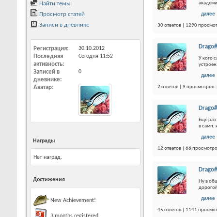
Найти темы
академи
Просмотр статей
далее
Записи в дневнике
30 ответов | 1290 просмо
Drago#
Регистрация
30.10.2012
Последняя
Сегодня
11:52
У кого 
активность
устроен
Записей в
0
далее
дневнике
Аватар
2 ответов | 9 просмотров
Drago#
Еще раз
в самп,
далее
Награды
12 ответов | 66 просмотр
Нет наград.
Drago#
Достижения
Ну в об
дорогой
далее
New Achievement!
45 ответов | 1141 просмо
3 months registered