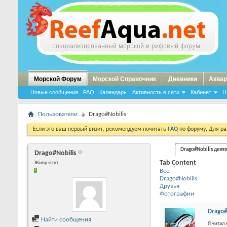
Морской Форум
Морской Справочник
Дневники
Аквар
Новые сообщения
FAQ
Календарь
Активность в сети
Кабинет
Н
Пользователи
Drago#Nobilis
Если это ваш первый визит, рекомендуем почитать
FAQ
по форуму. Для р
Drago#Nobilis деят
Drago#Nobilis
Tab Content
Живу я тут
Все
Drago#Nobilis
Друзья
Фотографии
Drago#
Найти сообщения
Я читал