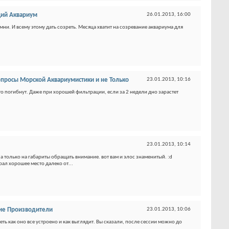
ий Аквариум
26.01.2013,
16:00
амни. И всему этому дать созреть. Месяца хватит на созревание аквариума для
просы Морской Аквариумистики и не Только
23.01.2013,
10:16
сто погибнут. Даже при хорошей фильтрации, если за 2 недели дно зарастет
23.01.2013,
10:14
 а только на габариты обращать внимание. вот вам и элос знаменитый. :d
ал хорошее место далеко от...
ие Производители
23.01.2013,
10:06
еть как оно все устроено и как выглядит. Вы сказали, после сессии можно до