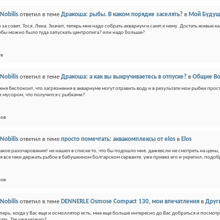
Nobilis
ответил в теме
Дракоша: рыбы. В каком порядке заселять?
в
Мой Будущ
 за совет, Тося, Лена. Значит, теперь мне надо собрать аквариум и самп к нему. Достать живые к
тобы можно было туда запускать центропига? или надо больше?
ов
Nobilis
ответил в теме
Дракоша: а как вы выкручиваетесь в отпуске?
в
Общие Во
меня беспокоит, что загрязнения в аквариуме могут отравить воду и в результате мои рыбки про
и мусором, что получится с рыбками?
ров
Nobilis
ответил в теме
просто помечтать: аквакомплексы от elos
в
Elos
 какое разочарование! не нашел в списке то, что бы подошло мне. дажеесли не смотреть на цены,
я все таки держать рыбок в бабушкином болгарском серванте. уже привез его и укрепил, подобр
ров
Nobilis
ответил в теме
DENNERLE Osmose Compact 130, мои впечатления
в
Друг
перь, когда у Вас еще и осмоллятор есть, мне еще больше интересно до Вас добраться и посмотр
хать. Так уже можно?