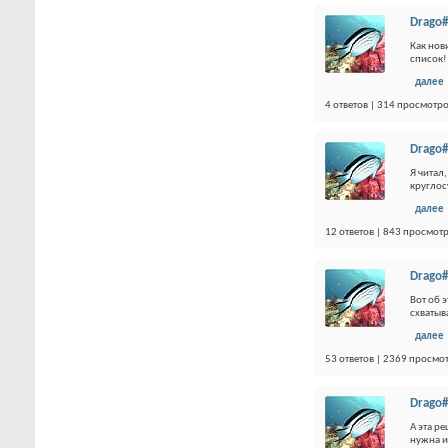
Drago#
Как нов
список!
далее
4 ответов | 314 просмотр
Drago#
Я читал
круглос
далее
12 ответов | 843 просмот
Drago#
Вот об 
схватыв
далее
53 ответов | 2369 просмо
Drago#
А эта р
нужна и