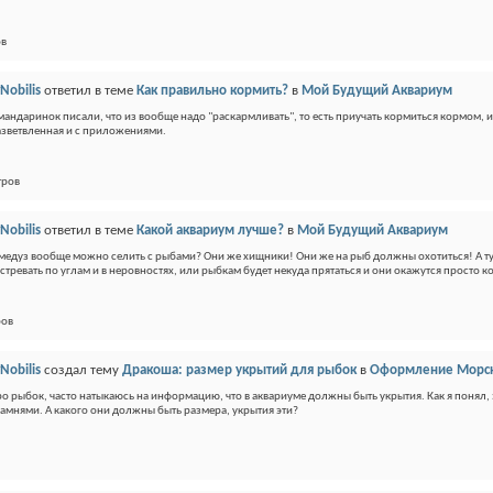
ов
Nobilis
ответил в теме
Как правильно кормить?
в
Мой Будущий Аквариум
 мандаринок писали, что из вообще надо "раскармливать", то есть приучать кормиться кормом, ин
азветвленная и с приложениями.
тров
Nobilis
ответил в теме
Какой аквариум лучше?
в
Мой Будущий Аквариум
 медуз вообще можно селить с рыбами? Они же хищники! Они же на рыб должны охотиться! А тут 
астревать по углам и в неровностях, или рыбкам будет некуда прятаться и они окажутся просто ко
ров
Nobilis
создал тему
Дракоша: размер укрытий для рыбок
в
Оформление Морск
ро рыбок, часто натыкаюсь на информацию, что в аквариуме должны быть укрытия. Как я понял, 
амнями. А какого они должны быть размера, укрытия эти?