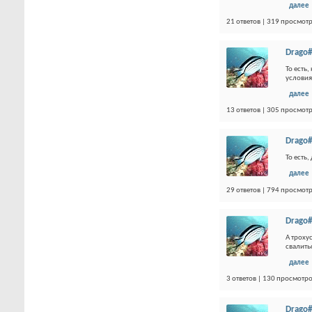
далее
21 ответов | 319 просмот
Drago#
То есть
условия
далее
13 ответов | 305 просмот
Drago#
То есть
далее
29 ответов | 794 просмот
Drago#
А троху
свалить
далее
3 ответов | 130 просмотр
Drago#