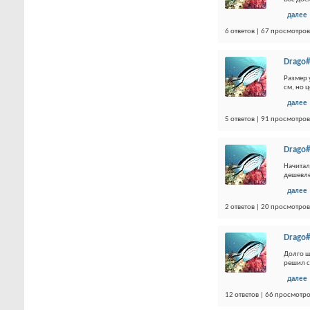
далее
6 ответов | 67 просмотров
Drago#
Размер 
см, но 
далее
5 ответов | 91 просмотров
Drago#
Начитал
дешевле
далее
2 ответов | 20 просмотров
Drago#
Долго ш
решил с
далее
12 ответов | 66 просмотр