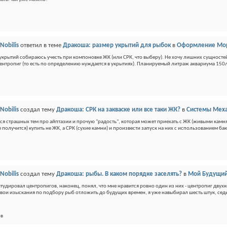
Nobilis
ответил в теме
Дракоша: размер укрытий для рыбок
в
Оформление Мор
укрытий собираюсь учесть при компоновке ЖК (или СРК, что выберу). Не хочу лишних сущностей 
центропиг (то есть по определению нуждается в укрытиях). Планируемый литраж аквариума 150л
Nobilis
создал тему
Дракоша: СРК на закваске или все таки ЖК?
в
Системы Меха
ся страшных тем про айптазии и прочую "радость", которая может приехать с ЖК (живыми камнями)
 получится) купить не ЖК, а СРК (сухие камни) и произвести запуск на них с использованием ба
Nobilis
создал тему
Дракоша: рыбы. В каком порядке заселять?
в
Мой Будущий
тудировал центропигов, наконец, понял, что мне нравится ровно один из них - центропиг двух
вои изыскания по подбору рыб отложить до будущих времен, я уже навыбирал шесть штук, седь
ов