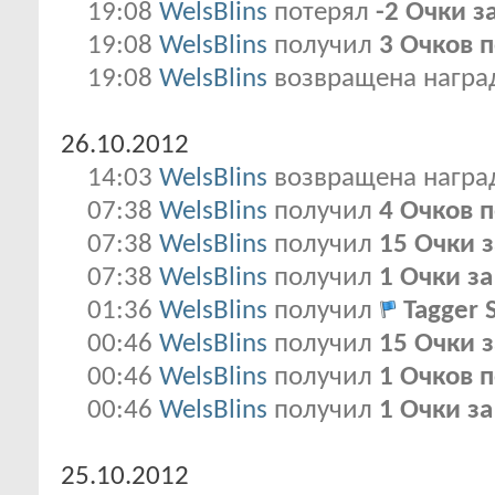
19:08
WelsBlins
потерял
-2 Очки з
19:08
WelsBlins
получил
3 Очков 
19:08
WelsBlins
возвращена нагр
26.10.2012
14:03
WelsBlins
возвращена нагр
07:38
WelsBlins
получил
4 Очков 
07:38
WelsBlins
получил
15 Очки з
07:38
WelsBlins
получил
1 Очки з
01:36
WelsBlins
получил
Tagger 
00:46
WelsBlins
получил
15 Очки з
00:46
WelsBlins
получил
1 Очков 
00:46
WelsBlins
получил
1 Очки з
25.10.2012