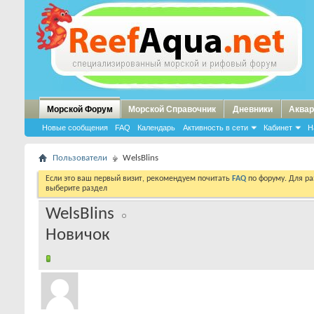
Морской Форум
Морской Справочник
Дневники
Аквар
Новые сообщения
FAQ
Календарь
Активность в сети
Кабинет
Н
Пользователи
WelsBlins
Если это ваш первый визит, рекомендуем почитать
FAQ
по форуму. Для р
выберите раздел
WelsBlins
Новичок