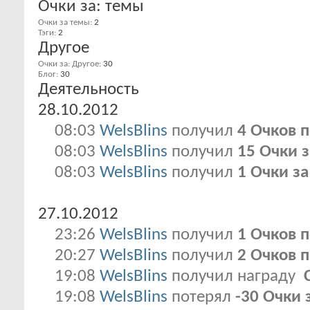
Очки за: темы
Очки за темы
2
Тэги
2
Другое
Очки за: Другое
30
Блог
30
Деятельность
28.10.2012
08:03
WelsBlins
получил
4 Очков 
08:03
WelsBlins
получил
15 Очки з
08:03
WelsBlins
получил
1 Очки з
27.10.2012
23:26
WelsBlins
получил
1 Очков 
20:27
WelsBlins
получил
2 Очков 
19:08
WelsBlins
получил награду
19:08
WelsBlins
потерял
-30 Очки 