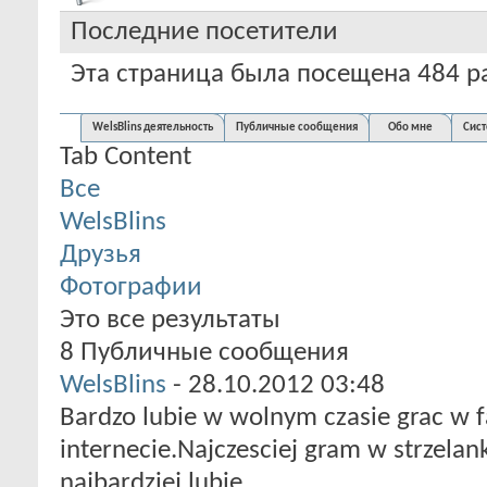
Последние посетители
Эта страница была посещена
484
р
WelsBlins деятельность
Публичные сообщения
Обо мне
Сист
Tab Content
Все
WelsBlins
Друзья
Фотографии
Это все результаты
8
Публичные сообщения
WelsBlins
-
28.10.2012
03:48
Bardzo lubie w wolnym czasie grac w f
internecie.Najczesciej gram w strzelan
najbardziej lubie.