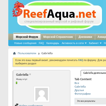
Морской Форум
Морской Справочник
Дневники
Аквар
Новые сообщения
FAQ
Календарь
Активность в сети
Кабинет
Н
Пользователи
Gabriella
Если это ваш первый визит, рекомендуем почитать
FAQ
по форуму. Для р
выберите раздел
Gabriella деятельно
Gabriella
Tab Content
Живу я тут
Все
Gabriella
Друзья
Фотографии
Это все результаты
Найти сообщения