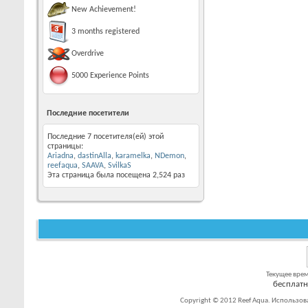
New Achievement!
3 months registered
Overdrive
5000 Experience Points
Последние посетители
Последние 7 посетителя(ей) этой
страницы:
Ariadna
,
dastinAlla
,
karamelka
,
NDemon
,
reefaqua
,
SAAVA
,
SvilkaS
Эта страница была посещена
2,524
раз
Текущее вре
бесплат
Copyright © 2012 Reef Aqua. Использов