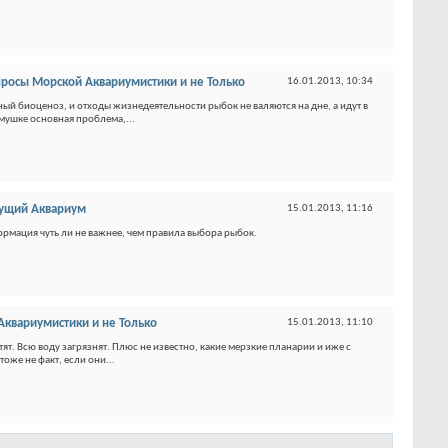
росы Морской Аквариумистики и не Только
16.01.2013,
10:34
ный биоценоз, и отходы жизнедеятельности рыбок не валяются на дне, а идут в
мушке основная проблема,...
ущий Аквариум
15.01.2013,
11:16
ормация чуть ли не важнее, чем правила выбора рыбок.
квариумистики и не Только
15.01.2013,
11:10
тят. Всю воду загрязнят. Плюс не известно, какие мерзкие планарии и иже с
тоже не факт, если они...