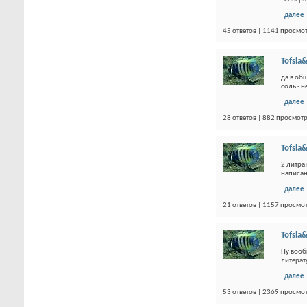
далее
45 ответов | 1141 просмо
Tofsla&
да в об
соль - н
далее
28 ответов | 882 просмот
Tofsla&
2 литра
написан
далее
21 ответов | 1157 просмо
Tofsla&
Ну вооб
литерат
далее
53 ответов | 2369 просмо