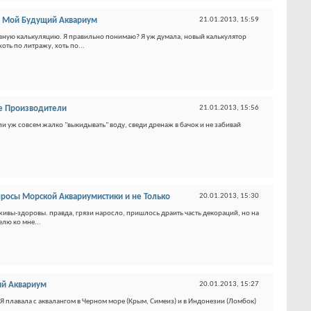
в
Мой Будущий Аквариум
21.01.2013,
15:59
ативную калькуляцию. Я правильно понимаю? Я уж думала, новый калькулятор
ть по литражу, хоть по...
е Производители
21.01.2013,
15:56
сли уж совсем жалко "выкидывать" воду, сведи дренаж в бачок и не забивай
росы Морской Аквариумистики и не Только
20.01.2013,
15:30
 живы-здоровы. правда, грязи наросло, пришлось драить часть декораций, но на
елю ко мне...
й Аквариум
20.01.2013,
15:27
Я плавала с аквалангом в Черном море (Крым, Симеиз) и в Индонезии (Ломбок)