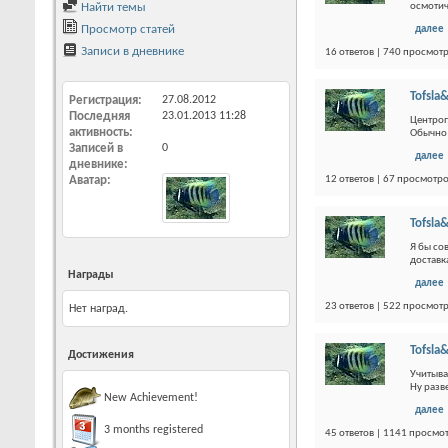
Найти темы
осмотич
Просмотр статей
далее
Записи в дневнике
16 ответов | 740 просмот
Tofsla&
Регистрация
27.08.2012
Последняя
23.01.2013
11:28
Центроп
активность
Обычно 
Записей в
0
далее
дневнике
Аватар
12 ответов | 67 просмотр
Tofsla&
Я бы со
доставка
Награды
далее
23 ответов | 522 просмот
Нет наград.
Tofsla&
Достижения
Учитыва
Ну разв
New Achievement!
далее
3 months registered
45 ответов | 1141 просмо