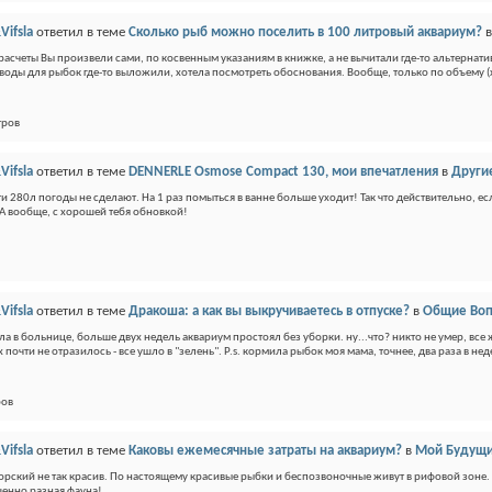
Vifsla
ответил в теме
Сколько рыб можно поселить в 100 литровый аквариум?
, расчеты Вы произвели сами, по косвенным указаниям в книжке, а не вычитали где-то альтерн
воды для рыбок где-то выложили, хотела посмотреть обоснования. Вообще, только по объему (хо
тров
Vifsla
ответил в теме
DENNERLE Osmose Compact 130, мои впечатления
в
Други
ти 280л погоды не сделают. На 1 раз помыться в ванне больше уходит! Так что действительно, е
 А вообще, с хорошей тебя обновкой!
Vifsla
ответил в теме
Дракоша: а как вы выкручиваетесь в отпуске?
в
Общие Воп
ла в больнице, больше двух недель аквариум простоял без уборки. ну...что? никто не умер, все
 почти не отразилось - все ушло в "зелень". P.s. кормила рыбок моя мама, точнее, два раза в нед
ров
Vifsla
ответил в теме
Каковы ежемесячные затраты на аквариум?
в
Мой Будущи
рский не так красив. По настоящему красивые рыбки и беспозвоночные живут в рифовой зоне. 
шенно разная фауна!