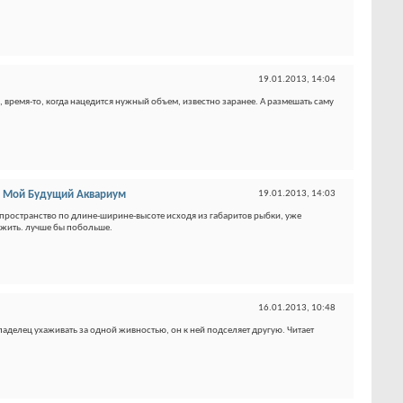
19.01.2013,
14:04
 время-то, когда нацедится нужный объем, известно заранее. А размешать саму
в
Мой Будущий Аквариум
19.01.2013,
14:03
ь пространство по длине-ширине-высоте исходя из габаритов рыбки, уже
 жить. лучше бы побольше.
16.01.2013,
10:48
аделец ухаживать за одной живностью, он к ней подселяет другую. Читает