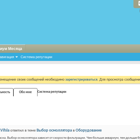
иум Месяца
авигация
Система репутации
азмещения своих сообщений необходимо
зарегистрироваться
. Для просмотра сообщен
Система репутации
льность
Обо мне
Vifsla
ответил в теме
Выбор осмоллятора
в
Оборудование
асна. Выбор осмоллятора зависит от скорости фильтрации. Чем больше аквариум, тем дольше б