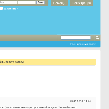
Помощь
Регистрация
Запомнить?
Расширенный поиск
ий выберите раздел
23.01.2013,
11:24
удет фильтроваться вода при простенькой модели. На счет бытового