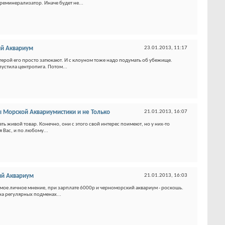
реминерализатор. Иначе будет не...
й Аквариум
23.01.2013,
11:17
ерой его просто затюкают. И с клоуном тоже надо подумать об убежище.
пустила центропига. Потом...
 Морской Аквариумистики и не Только
21.01.2013,
16:07
ть живой товар. Конечно, они с этого свой интерес поимеют, но у них-то
я Вас, и по любому...
й Аквариум
21.01.2013,
16:03
.. мое личное мнение, при зарплате 6000р и черноморский аквариум - роскошь.
на регулярных подменах...