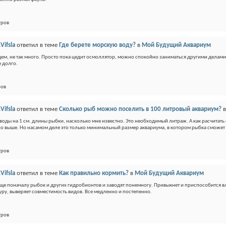
тров
Vifsla
ответил в теме
Где берете морскую воду?
в
Мой Будущий Аквариум
щем, не так много. Просто пока цедит осмоллятор, можно спокойно заниматься другими делами,
е долго.
ров
Vifsla
ответил в теме
Сколько рыб можно поселить в 100 литровый аквариум?
 воды на 1 см. длины рыбки, насколько мне известно. Это необходимый литраж. А как расчитат
о выше. Но насамом деле это только минимальный размер аквариума, в котором рыбка сможет
тров
Vifsla
ответил в теме
Как правильно кормить?
в
Мой Будущий Аквариум
ще поначалу рыбок и других гидробионтов и заводят понемногу. Привыкнет и приспособится вл
уру, выверяет совместимость видов. Все медленно и постепенно.
тров