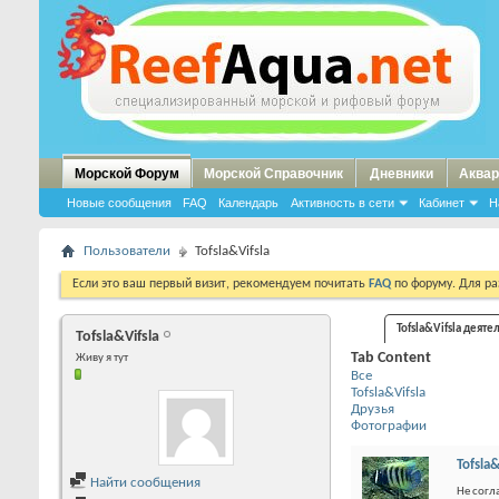
Морской Форум
Морской Справочник
Дневники
Аквар
Новые сообщения
FAQ
Календарь
Активность в сети
Кабинет
Н
Пользователи
Tofsla&Vifsla
Если это ваш первый визит, рекомендуем почитать
FAQ
по форуму. Для р
Tofsla&Vifsla деяте
Tofsla&Vifsla
Tab Content
Живу я тут
Все
Tofsla&Vifsla
Друзья
Фотографии
Tofsla&
Найти сообщения
Не согл