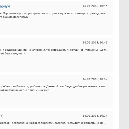
вариум
16.01.2013,
10:46
ть. Огромное пустое пространство, которое надо как-то обиходить прежде, чем
го можно поселить в...
16.01.2013,
10:41
омом продавали лампы накаливания, так и продают. И "груши", и "Миньоны". Хотя,
 от безысходности.
16.01.2013,
10:39
потребностям Ваших гидробионтов. Дневной свет будет удобен растениям, а вот
ной интенсивности полноценно жить...
л)
16.01.2013,
10:37
 рыбами и беспозвоночными собираетесь заселять? Есть ли уже концепция, или