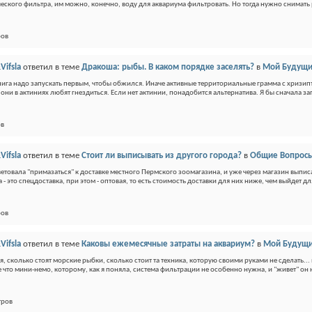
еского фильтра, им можно, конечно, воду для аквариума фильтровать. Но тогда нужно снимать 
ров
Vifsla
ответил в теме
Дракоша: рыбы. В каком порядке заселять?
в
Мой Будущи
ига надо запускать первым, чтобы обжился. Иначе активные территориальные грамма с хризипт
они в актиниях любят гнездиться. Если нет актинии, понадобится альтернатива. Я бы сначала за
ов
Vifsla
ответил в теме
Стоит ли выписывать из другого города?
в
Общие Вопросы
ветовала "примазаться" к доставке местного Пермского зоомагазина, и уже через магазин выписа
 - это спецдоставка, при этом - оптовая, то есть стоимость доставки для них ниже, чем выйдет дл
ров
Vifsla
ответил в теме
Каковы ежемесячные затраты на аквариум?
в
Мой Будущи
я, сколько стоят морские рыбки, сколько стоит та техника, которую своими руками не сделать.
е что мини-немо, которому, как я поняла, система фильтрации не особенно нужна, и "живет" он 
тров