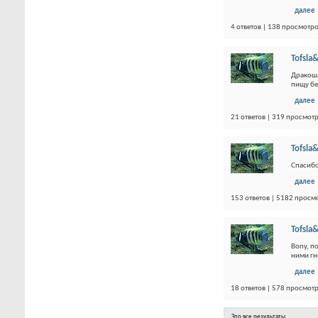
далее
4 ответов | 138 просмотр
Tofsla&
Дракоша
пищу бе
далее
21 ответов | 319 просмот
Tofsla&
Спасибо
далее
153 ответов | 5182 просм
Tofsla&
Bony, п
ними гн
далее
18 ответов | 578 просмот
Это все результаты