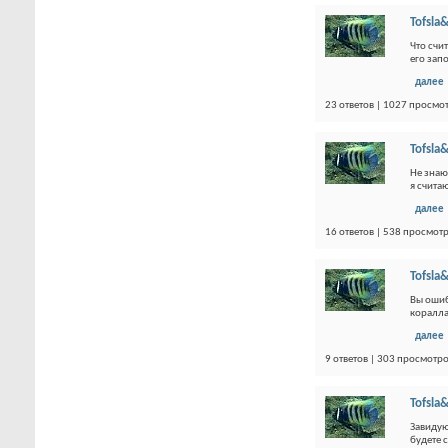
Tofsla&
Что счи
его зап
далее
23 ответов | 1027 просмо
Tofsla&
Не знаю
я счита
далее
16 ответов | 538 просмот
Tofsla&
Вы ошиб
коралла
далее
9 ответов | 303 просмотр
Tofsla&
Завидую
будете 