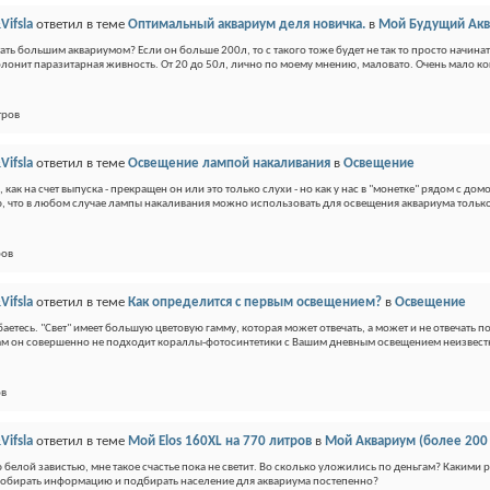
Vifsla
ответил в теме
Оптимальный аквариум деля новичка.
в
Мой Будущий Ак
тать большим аквариумом? Если он больше 200л, то с такого тоже будет не так то просто начина
олонит паразитарная живность. От 20 до 50л, лично по моему мнению, маловато. Очень мало ко
тров
Vifsla
ответил в теме
Освещение лампой накаливания
в
Освещение
, как на счет выпуска - прекращен он или это только слухи - но как у нас в "монетке" рядом с д
ю, что в любом случае лампы накаливания можно использовать для освещения аквариума только
ров
Vifsla
ответил в теме
Как определится с первым освещением?
в
Освещение
аетесь. "Свет" имеет большую цветовую гамму, которая может отвечать, а может и не отвечать 
м он совершенно не подходит кораллы-фотосинтетики с Вашим дневным освещением неизвест
ов
Vifsla
ответил в теме
Мой Elos 160XL на 770 литров
в
Мой Аквариум (более 200 
 белой завистью, мне такое счастье пока не светит. Во сколько уложились по деньгам? Какими
собирать информацию и подбирать население для аквариума постепенно?