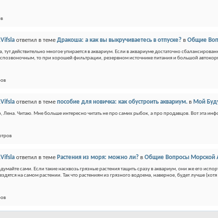
ов
Vifsla
ответил в теме
Дракоша: а как вы выкручиваетесь в отпуске?
в
Общие Воп
, тут действительно многое упирается в аквариум. Если в аквариуме достаточно сбалансирован
спозвоночным, то при хорошей фильтрации, резервном источнике питания и большой автокор
ров
Vifsla
ответил в теме
пособие для новичка: как обустроить аквариум.
в
Мой Буд
, Лена. Читаю. Мне больше интересно читать не про самих рыбок, а про продавцов. Вот эта инф
отров
Vifsla
ответил в теме
Растения из моря: можно ли?
в
Общие Вопросы Морской А
одумайте сами. Если такие насквозь грязные растения тащить сразу в аквариум, они же его испор
ездятся на самом растении. Так что растениям из грязного водоема, наверное, будет лучше (хотя 
ров