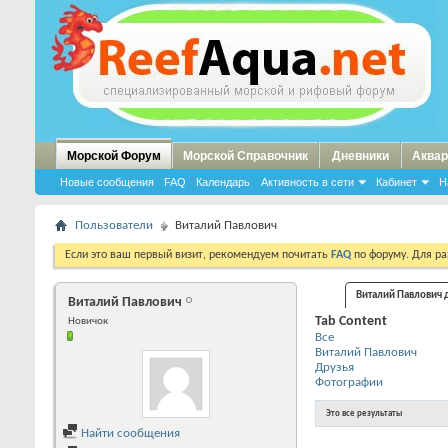
Морской Форум
Морской Справочник
Дневники
Аквар
Новые сообщения
FAQ
Календарь
Активность в сети
Кабинет
Н
Пользователи
Виталий Павлович
Если это ваш первый визит, рекомендуем почитать
FAQ
по форуму. Для р
Виталий Павлович 
Виталий Павлович
Tab Content
Новичок
Все
Виталий Павлович
Друзья
Фотографии
Это все результаты
Найти сообщения