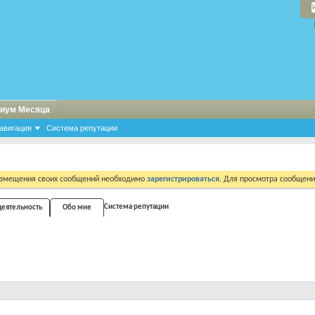
иум Месяца
авигация
Система репутации
азмещения своих сообщений необходимо
зарегистрироваться
. Для просмотра сообщен
Система репутации
деятельность
Обо мне