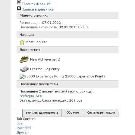
Просмотр статей
Записи в дневнике
Мини-статистика
Регистрация
07.01.2013
Последняя активность
09.01.2013
02:03
Награды
Most Popular
Достижения
New Achievement!
Created Blog entry
25000 Experience Points
Последние посетители
Последние 2 посетителя(ей) этой страницы:
reefaqua
,
Ася
Эта страница была посещена
209
раз
evontieri деятельность
Обо мне
Система репутации
Tab Content
Все
evontieri
Друзья