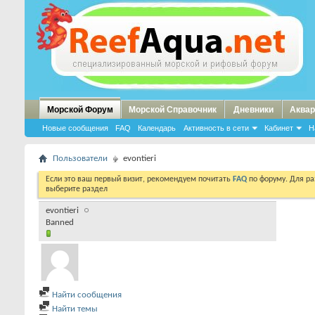
Морской Форум
Морской Справочник
Дневники
Аквар
Новые сообщения
FAQ
Календарь
Активность в сети
Кабинет
Н
Пользователи
evontieri
Если это ваш первый визит, рекомендуем почитать
FAQ
по форуму. Для р
выберите раздел
evontieri
Banned
Найти сообщения
Найти темы