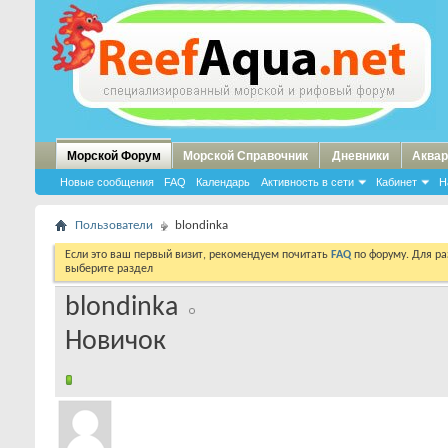
Морской Форум
Морской Справочник
Дневники
Аквар
Новые сообщения
FAQ
Календарь
Активность в сети
Кабинет
Н
Пользователи
blondinka
Если это ваш первый визит, рекомендуем почитать
FAQ
по форуму. Для р
выберите раздел
blondinka
Новичок