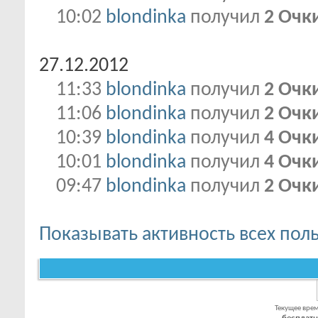
10:02
blondinka
получил
2 Очк
27.12.2012
11:33
blondinka
получил
2 Очк
11:06
blondinka
получил
2 Очк
10:39
blondinka
получил
4 Очк
10:01
blondinka
получил
4 Очк
09:47
blondinka
получил
2 Очк
Показывать активность всех пол
Текущее вре