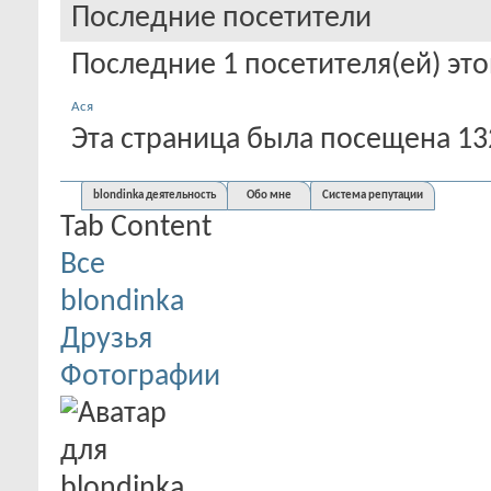
Последние посетители
Последние 1 посетителя(ей) эт
Ася
Эта страница была посещена
13
blondinka деятельность
Обо мне
Система репутации
Tab Content
Все
blondinka
Друзья
Фотографии