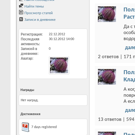
Найти темы
Пол
Просмотр статей
Рас
Записи в дневнике
Да с 
особ
Регистрация
22.12.2012
водо
Последняя
30.12.2012
14:00
активность
дал
Записей в
0
дневнике
2 ответов | 171
Аватар
Пол
Кла
А ког
Награды
повр
Нет наград.
А ес
дал
Достижения
13 ответов | 59
7 days registered