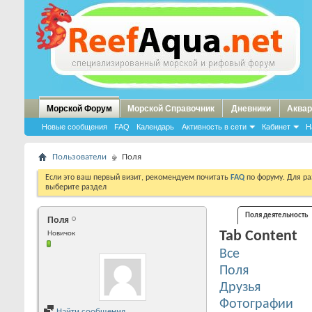
Морской Форум
Морской Справочник
Дневники
Аквар
Новые сообщения
FAQ
Календарь
Активность в сети
Кабинет
Н
Пользователи
Поля
Если это ваш первый визит, рекомендуем почитать
FAQ
по форуму. Для р
выберите раздел
Поля деятельность
Поля
Tab Content
Новичок
Все
Поля
Друзья
Фотографии
Найти сообщения