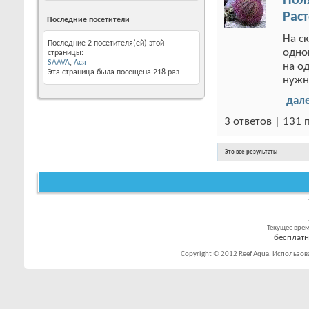
Пол
Рас
Последние посетители
На с
Последние 2 посетителя(ей) этой
одно
страницы:
SAAVA
,
Ася
на о
Эта страница была посещена
218
раз
нужн
дал
3 ответов | 131
Это все результаты
Текущее вре
бесплат
Copyright © 2012 Reef Aqua. Использов