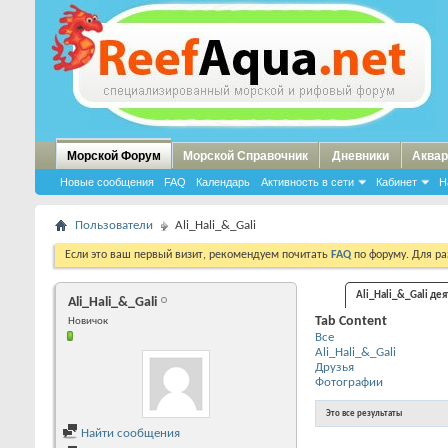
Морской Форум
Морской Справочник
Дневники
Аквар
Новые сообщения
FAQ
Календарь
Активность в сети
Кабинет
Н
Пользователи
Ali_Hali_&_Gali
Если это ваш первый визит, рекомендуем почитать
FAQ
по форуму. Для р
Ali_Hali_&_Gali де
Ali_Hali_&_Gali
Tab Content
Новичок
Все
Ali_Hali_&_Gali
Друзья
Фотографии
Это все результаты
Найти сообщения