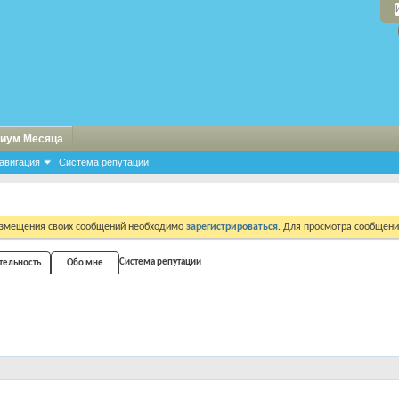
иум Месяца
авигация
Система репутации
азмещения своих сообщений необходимо
зарегистрироваться
. Для просмотра сообщен
Система репутации
ятельность
Обо мне