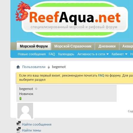
Морской Форум
Морской Справочник
Дневники
Аквар
Новые сообщения
FAQ
Календарь
Активность в сети
Кабинет
Н
Пользователи
begemot
Если это ваш первый визит, рекомендуем почитать
FAQ
по форуму. Для р
выберите раздел
begemot
Новичок
Cop
Найти сообщения
Найти темы