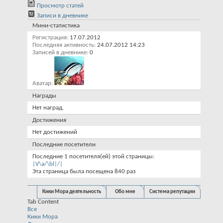
Просмотр статей
Записи в дневнике
Мини-статистика
Регистрация
17.07.2012
Последняя активность
24.07.2012
14:23
Записей в дневнике
0
Аватар
Награды
Нет наград.
Достижения
Нет достижений
Последние посетители
Последние 1 посетителя(ей) этой страницы:
|V\a/\bl|/|
Эта страница была посещена
840
раз
Кики Мора деятельность
Обо мне
Система репутации
Tab Content
Все
Кики Мора