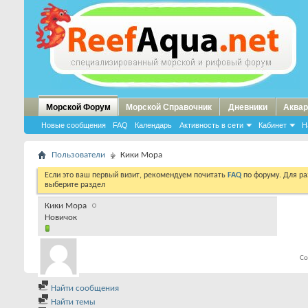
Морской Форум
Морской Справочник
Дневники
Аквар
Новые сообщения
FAQ
Календарь
Активность в сети
Кабинет
Н
Пользователи
Кики Мора
Если это ваш первый визит, рекомендуем почитать
FAQ
по форуму. Для р
выберите раздел
Кики Мора
Новичок
Co
Найти сообщения
Найти темы