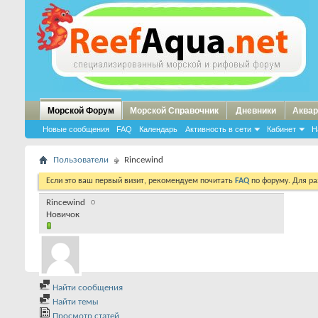
Морской Форум
Морской Справочник
Дневники
Аквар
Новые сообщения
FAQ
Календарь
Активность в сети
Кабинет
Н
Пользователи
Rincewind
Если это ваш первый визит, рекомендуем почитать
FAQ
по форуму. Для р
Rincewind
Новичок
Найти сообщения
Найти темы
Просмотр статей