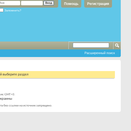
Помощь
Регистрация
Запомнить?
Расширенный поиск
ий выберите раздел
ояс GMT +3.
Украины
та без ссылки на источник запрещено.