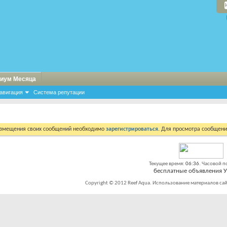
иум Месяца
авигация
Система репутации
азмещения своих сообщений необходимо
зарегистрироваться
. Для просмотра сообщен
Текущее время:
06:36
. Часовой п
бесплатные объявления 
Copyright © 2012 Reef Aqua. Использование материалов сай