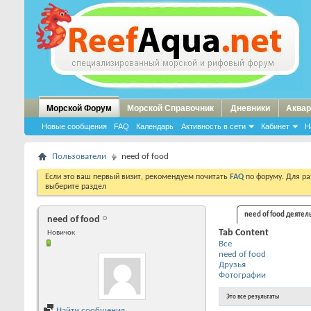
Морской Форум
Морской Справочник
Дневники
Аквар
Новые сообщения
FAQ
Календарь
Активность в сети
Кабинет
Н
Пользователи
need of food
Если это ваш первый визит, рекомендуем почитать
FAQ
по форуму. Для р
выберите раздел
need of food деятел
need of food
Tab Content
Новичок
Все
need of food
Друзья
Фотографии
Это все результаты
Найти сообщения