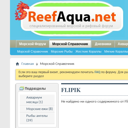
Морской Форум
Морской Справочник
Дневники
Аквар
Морской Справочник
Морские Рыбы
Жесткие Кораллы
Мягкие Кораллы
Главная
Морской Справочник
Если это ваш первый визит, рекомендуем почитать
FAQ
по форуму. Для р
выберите раздел
FLIPIK
Подразделы
Аквариум
Не найдено ни одного содержимого от Fli
месяца (1)
Морские ежи (8)
Рыбы ангелы
(39)