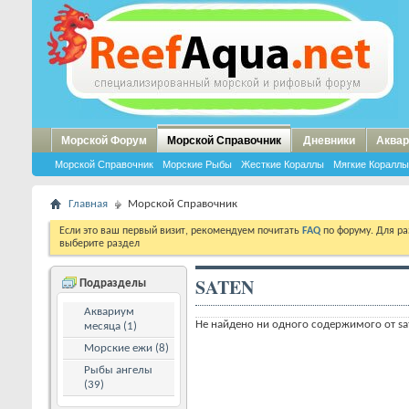
Морской Форум
Морской Справочник
Дневники
Аквар
Морской Справочник
Морские Рыбы
Жесткие Кораллы
Мягкие Кораллы
Главная
Морской Справочник
Если это ваш первый визит, рекомендуем почитать
FAQ
по форуму. Для р
выберите раздел
SATEN
Подразделы
Аквариум
Не найдено ни одного содержимого от sa
месяца (1)
Морские ежи (8)
Рыбы ангелы
(39)