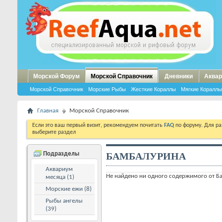
Морской Форум
Морской Справочник
Дневники
Аквар
Морской Справочник
Морские Рыбы
Жесткие Кораллы
Мягкие Кораллы
Главная
Морской Справочник
Если это ваш первый визит, рекомендуем почитать
FAQ
по форуму. Для р
выберите раздел
БАМБАЛУРИНА
Подразделы
Аквариум
Не найдено ни одного содержимого от 
месяца (1)
Морские ежи (8)
Рыбы ангелы
(39)