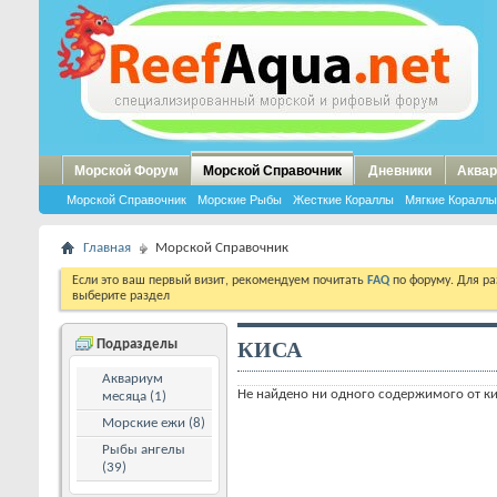
Морской Форум
Морской Справочник
Дневники
Аквар
Морской Справочник
Морские Рыбы
Жесткие Кораллы
Мягкие Кораллы
Главная
Морской Справочник
Если это ваш первый визит, рекомендуем почитать
FAQ
по форуму. Для р
выберите раздел
КИСА
Подразделы
Аквариум
Не найдено ни одного содержимого от к
месяца (1)
Морские ежи (8)
Рыбы ангелы
(39)